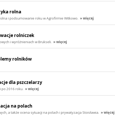
tyka rolna
 rolna i podsumowanie roku w Agrofirmie Witkowo.
» więcej
owacje rolniczek
wych i wyróżnieniach w Brukseli.
» więcej
blemy rolników
acje dla pszczelarzy
i po 2016 roku.
» więcej
uacja na polach
ych, a także ocena sytuacji na polach i prywatyzacja Stoisławia.
» więcej