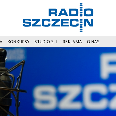
A
KONKURSY
STUDIO S-1
REKLAMA
O NAS