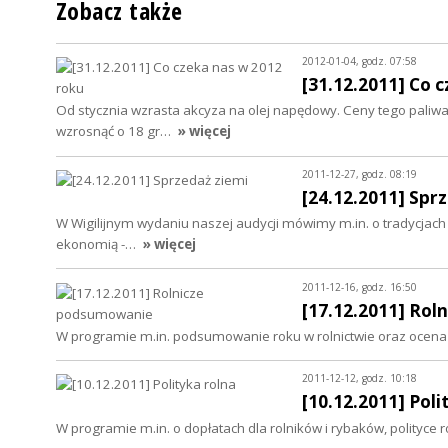
Zobacz także
2012-01-04, godz. 07:58
[31.12.2011] Co 
Od stycznia wzrasta akcyza na olej napędowy. Ceny tego paliw
wzrosnąć o 18 gr…
» więcej
2011-12-27, godz. 08:19
[24.12.2011] Spr
W Wigilijnym wydaniu naszej audycji mówimy m.in. o tradycjac
ekonomią -…
» więcej
2011-12-16, godz. 16:50
[17.12.2011] Ro
W programie m.in. podsumowanie roku w rolnictwie oraz ocena 
2011-12-12, godz. 10:18
[10.12.2011] Poli
W programie m.in. o dopłatach dla rolników i rybaków, polityce 