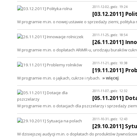
2011-12-02, godz. 19:24
[03.12.2011] Poli
W programie m.in. o nowej ustawie o sprzedaży ziemi, polityka
2011-11-25, godz. 18:54
[26.11.2011] Inn
W programie m.in. o dopłatach ARiMR-u, urodzaju buraków cukro
2011-11-21, godz. 10:38
[19.11.2011] Pro
W programie m.in. o jajkach, cukrze i rybach.
» więcej
2011-11-07, godz. 12:32
[05.11.2011] Dot
W programie m.in. o dotacjach dla pszczelarzy i sprzedaży ziem
2011-10-31, godz. 12:43
[29.10.2011] Syt
W dzisiejszej audycji m.in. o dopłatach do produktów żywnościow