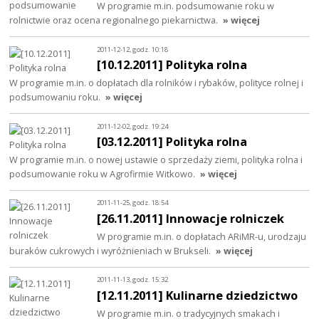
W programie m.in. podsumowanie roku w
rolnictwie oraz ocena regionalnego piekarnictwa.
» więcej
2011-12-12, godz. 10:18
[10.12.2011] Polityka rolna
W programie m.in. o dopłatach dla rolników i rybaków, polityce rolnej i
podsumowaniu roku.
» więcej
2011-12-02, godz. 19:24
[03.12.2011] Polityka rolna
W programie m.in. o nowej ustawie o sprzedaży ziemi, polityka rolna i
podsumowanie roku w Agrofirmie Witkowo.
» więcej
2011-11-25, godz. 18:54
[26.11.2011] Innowacje rolniczek
W programie m.in. o dopłatach ARiMR-u, urodzaju
buraków cukrowych i wyróżnieniach w Brukseli.
» więcej
2011-11-13, godz. 15:32
[12.11.2011] Kulinarne dziedzictwo
W programie m.in. o tradycyjnych smakach i