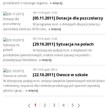
produktach z naszego regionu.
» więcej
2011-11-07, godz. 12:32
[05.11.2011] Dotacje dla pszczelarzy
W programie m.in. o dotacjach dla pszczelarzy i
sprzedaży ziemi po 2016 roku.
» więcej
2011-10-31, godz. 12:43
[29.10.2011] Sytuacja na polach
W dzisiejszej audycji m.in. o dopłatach do
produktów żywnościowych, a także ocena sytuacji na polach i
prywatyzacja Stoisławia.
» więcej
2011-10-21, godz. 09:14
[22.10.2011] Owoce w szkole
W dzisiejszej audycji m.in. zmiany nawyków żywieniowych wśród dzieci
i młodzieży, wsparcie dla rolników produkujących żywność wysokiej
jakości i grup…
» więcej
1
2
3
4
5