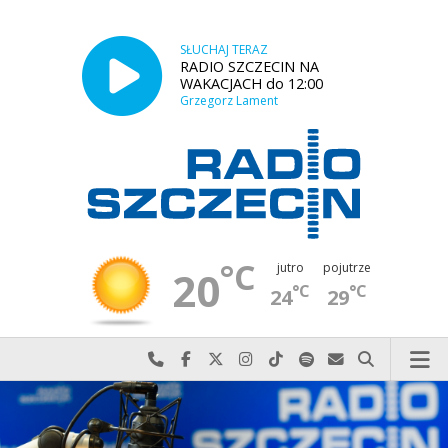
SŁUCHAJ TERAZ
RADIO SZCZECIN NA
WAKACJACH do 12:00
Grzegorz Lament
°C
jutro
pojutrze
20
°C
°C
24
29
Najlepiej po prostu do nas zadzwoń
Odwiedź nas na Facebook-u
Odwiedź nas na X
Odwiedź nas na Instagram-ie
Odwiedź nas na TikTok-u
Szukaj nas na Spotify
Wyślij do nas w
Szukaj