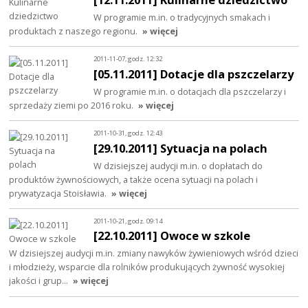
W programie m.in. o tradycyjnych smakach i
produktach z naszego regionu.
» więcej
2011-11-07, godz. 12:32
[05.11.2011] Dotacje dla pszczelarzy
W programie m.in. o dotacjach dla pszczelarzy i
sprzedaży ziemi po 2016 roku.
» więcej
2011-10-31, godz. 12:43
[29.10.2011] Sytuacja na polach
W dzisiejszej audycji m.in. o dopłatach do
produktów żywnościowych, a także ocena sytuacji na polach i
prywatyzacja Stoisławia.
» więcej
2011-10-21, godz. 09:14
[22.10.2011] Owoce w szkole
W dzisiejszej audycji m.in. zmiany nawyków żywieniowych wśród dzieci
i młodzieży, wsparcie dla rolników produkujących żywność wysokiej
jakości i grup…
» więcej