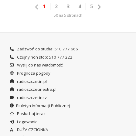
1
2
3
4
5
50 na 5 stronach
Zadzwoń do studia: 510 777 666
Czujny non stop: 510 777 222
Wyślij do nas wiadomość
Prognoza pogody
radioszczecin.pl
radioszczecinextra.pl
radioszczecin.tv
Biuletyn Informacji Publicznej
Posłuchaj teraz
Logowanie
DUŻA CZCIONKA