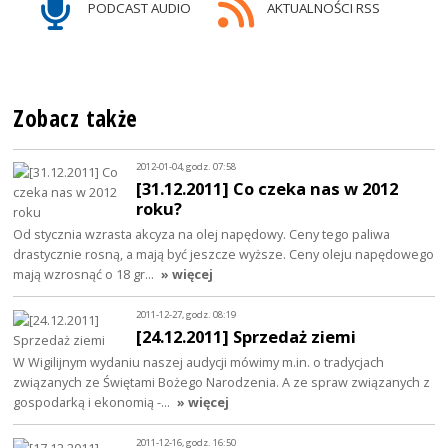
PODCAST AUDIO
AKTUALNOŚCI RSS
Zobacz także
2012-01-04, godz. 07:58
[31.12.2011] Co czeka nas w 2012
roku?
Od stycznia wzrasta akcyza na olej napędowy. Ceny tego paliwa
drastycznie rosną, a mają być jeszcze wyższe. Ceny oleju napędowego
mają wzrosnąć o 18 gr…
» więcej
2011-12-27, godz. 08:19
[24.12.2011] Sprzedaż ziemi
W Wigilijnym wydaniu naszej audycji mówimy m.in. o tradycjach
związanych ze Świętami Bożego Narodzenia. A ze spraw związanych z
gospodarką i ekonomią -…
» więcej
2011-12-16, godz. 16:50