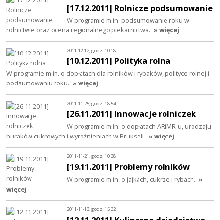
[17.12.2011] Rolnicze podsumowanie
W programie m.in. podsumowanie roku w
rolnictwie oraz ocena regionalnego piekarnictwa.
» więcej
2011-12-12, godz. 10:18
[10.12.2011] Polityka rolna
W programie m.in. o dopłatach dla rolników i rybaków, polityce rolnej i
podsumowaniu roku.
» więcej
2011-11-25, godz. 18:54
[26.11.2011] Innowacje rolniczek
W programie m.in. o dopłatach ARiMR-u, urodzaju
buraków cukrowych i wyróżnieniach w Brukseli.
» więcej
2011-11-21, godz. 10:38
[19.11.2011] Problemy rolników
W programie m.in. o jajkach, cukrze i rybach.
»
więcej
2011-11-13, godz. 15:32
[12.11.2011] Kulinarne dziedzictwo