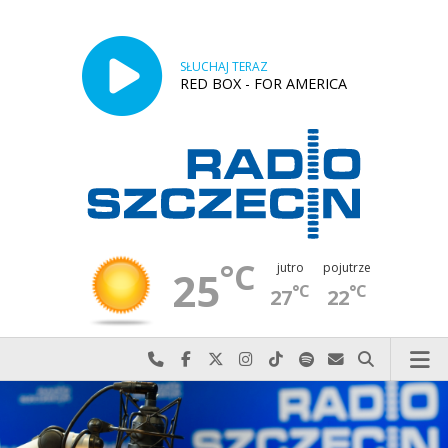
SŁUCHAJ TERAZ
RED BOX - FOR AMERICA
°C
jutro
pojutrze
25
°C
°C
27
22
Najlepiej po prostu do nas zadzwoń
Odwiedź nas na Facebook-u
Odwiedź nas na X
Odwiedź nas na Instagram-ie
Odwiedź nas na TikTok-u
Szukaj nas na Spotify
Wyślij do nas w
Szukaj