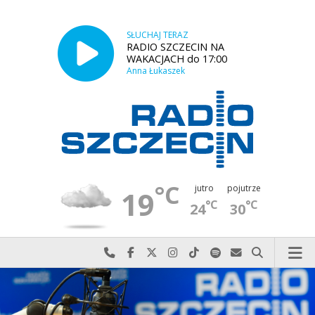
SŁUCHAJ TERAZ
RADIO SZCZECIN NA
WAKACJACH do 17:00
Anna Łukaszek
°C
jutro
pojutrze
19
°C
°C
24
30
Najlepiej po prostu do nas zadzwoń
Odwiedź nas na Facebook-u
Odwiedź nas na X
Odwiedź nas na Instagram-ie
Odwiedź nas na TikTok-u
Szukaj nas na Spotify
Wyślij do nas w
Szukaj