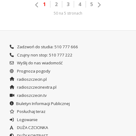
1
2
3
4
5
50 na 5 stronach
Zadzwoń do studia: 510 777 666
Czujny non stop: 510 777 222
Wyślij do nas wiadomość
Prognoza pogody
radioszczecin.pl
radioszczecinextra.pl
radioszczecin.tv
Biuletyn Informacji Publicznej
Posłuchaj teraz
Logowanie
DUŻA CZCIONKA
DUŻY KONTRAST