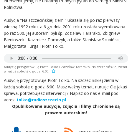
interweniujemy, nie unikamy trudnych pytań do samego Ministra
Rolnictwa.
Audycja "Na szczecińskiej ziemi" ukazała się po raz pierwszy
wiosną 1992 roku, a 6 grudnia 2001 roku została wyemitowana
po raz 500. Jej autorami byli śp. Zdzisław Tararako, Zbigniew
Bienioszek i Kazimierz Tomczyk, a także Stanisław Szubiński,
Małgorzata Furga i Piotr Tolko.
Audycję przygotowują Piotr Tolko i Zdzisław Tararako. Na szczecińskiej ziemi
w każdą sobotę o godz. 6.00.
Audycję przygotowuje Piotr Tolko. Na szczecińskiej ziemi w
każdą sobotę o godz. 6:00. Masz ważny temat, nurtuje Cię jakaś
sprawa, potrzebujesz interwencji? Napisz do nas e-mail pod
adres:
tolko@radioszczecin.pl
Opublikowane audycje, zdjęcia i filmy chronione są
prawem autorskim!