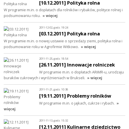
[10.12.2011] Polityka rolna
W programie m.in. o dopłatach dla rolników i rybaków, polityce rolnej i
podsumowaniu roku.
» więcej
2011-12-02, godz. 19:24
[03.12.2011] Polityka rolna
W programie m.in. o nowej ustawie o sprzedaży ziemi, polityka rolna i
podsumowanie roku w Agrofirmie Witkowo.
» więcej
2011-11-25, godz. 18:54
[26.11.2011] Innowacje rolniczek
W programie m.in. o dopłatach ARiMR-u, urodzaju
buraków cukrowych i wyróżnieniach w Brukseli.
» więcej
2011-11-21, godz. 10:38
[19.11.2011] Problemy rolników
W programie m.in. o jajkach, cukrze i rybach.
»
więcej
2011-11-13, godz. 15:32
[12.11.2011] Kulinarne dziedzictwo