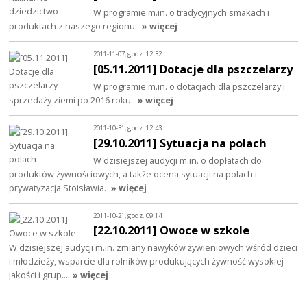
W programie m.in. o tradycyjnych smakach i
produktach z naszego regionu.
» więcej
2011-11-07, godz. 12:32
[05.11.2011] Dotacje dla pszczelarzy
W programie m.in. o dotacjach dla pszczelarzy i
sprzedaży ziemi po 2016 roku.
» więcej
2011-10-31, godz. 12:43
[29.10.2011] Sytuacja na polach
W dzisiejszej audycji m.in. o dopłatach do
produktów żywnościowych, a także ocena sytuacji na polach i
prywatyzacja Stoisławia.
» więcej
2011-10-21, godz. 09:14
[22.10.2011] Owoce w szkole
W dzisiejszej audycji m.in. zmiany nawyków żywieniowych wśród dzieci
i młodzieży, wsparcie dla rolników produkujących żywność wysokiej
jakości i grup…
» więcej