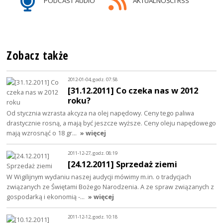
PODCAST AUDIO
AKTUALNOŚCI RSS
Zobacz także
2012-01-04, godz. 07:58
[31.12.2011] Co czeka nas w 2012
roku?
Od stycznia wzrasta akcyza na olej napędowy. Ceny tego paliwa
drastycznie rosną, a mają być jeszcze wyższe. Ceny oleju napędowego
mają wzrosnąć o 18 gr…
» więcej
2011-12-27, godz. 08:19
[24.12.2011] Sprzedaż ziemi
W Wigilijnym wydaniu naszej audycji mówimy m.in. o tradycjach
związanych ze Świętami Bożego Narodzenia. A ze spraw związanych z
gospodarką i ekonomią -…
» więcej
2011-12-12, godz. 10:18