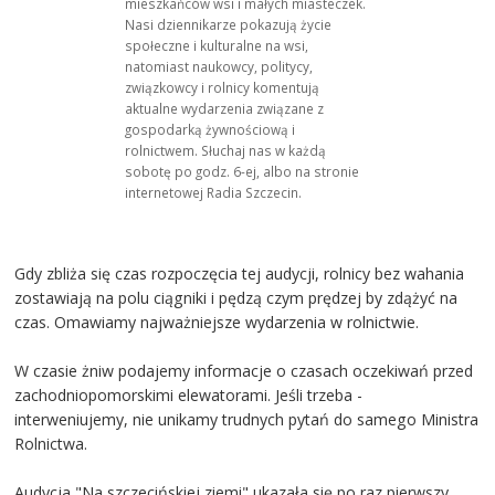
mieszkańców wsi i małych miasteczek.
Nasi dziennikarze pokazują życie
społeczne i kulturalne na wsi,
natomiast naukowcy, politycy,
związkowcy i rolnicy komentują
aktualne wydarzenia związane z
gospodarką żywnościową i
rolnictwem. Słuchaj nas w każdą
sobotę po godz. 6-ej, albo na stronie
internetowej Radia Szczecin.
Gdy zbliża się czas rozpoczęcia tej audycji, rolnicy bez wahania
zostawiają na polu ciągniki i pędzą czym prędzej by zdążyć na
czas. Omawiamy najważniejsze wydarzenia w rolnictwie.
W czasie żniw podajemy informacje o czasach oczekiwań przed
zachodniopomorskimi elewatorami. Jeśli trzeba -
interweniujemy, nie unikamy trudnych pytań do samego Ministra
Rolnictwa.
Audycja "Na szczecińskiej ziemi" ukazała się po raz pierwszy