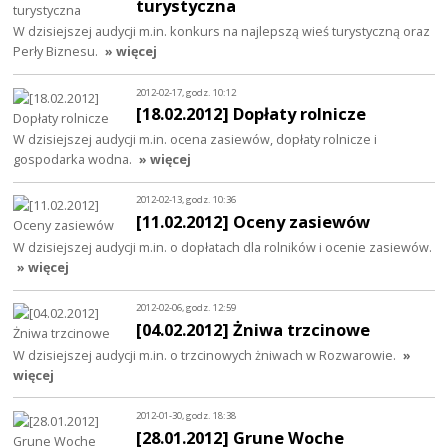
turystyczna
W dzisiejszej audycji m.in. konkurs na najlepszą wieś turystyczną oraz
Perły Biznesu.
» więcej
2012-02-17, godz. 10:12
[18.02.2012] Dopłaty rolnicze
W dzisiejszej audycji m.in. ocena zasiewów, dopłaty rolnicze i
gospodarka wodna.
» więcej
2012-02-13, godz. 10:36
[11.02.2012] Oceny zasiewów
W dzisiejszej audycji m.in. o dopłatach dla rolników i ocenie zasiewów.
» więcej
2012-02-06, godz. 12:59
[04.02.2012] Żniwa trzcinowe
W dzisiejszej audycji m.in. o trzcinowych żniwach w Rozwarowie.
»
więcej
2012-01-30, godz. 18:38
[28.01.2012] Grune Woche