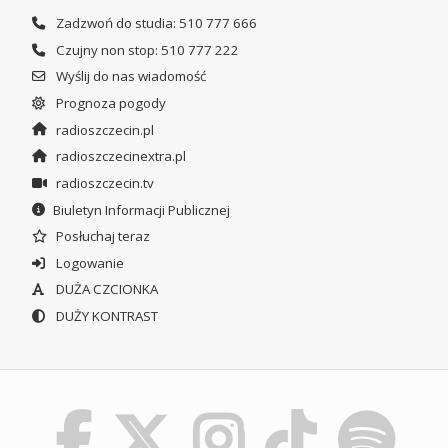
Zadzwoń do studia: 510 777 666
Czujny non stop: 510 777 222
Wyślij do nas wiadomość
Prognoza pogody
radioszczecin.pl
radioszczecinextra.pl
radioszczecin.tv
Biuletyn Informacji Publicznej
Posłuchaj teraz
Logowanie
DUŻA CZCIONKA
DUŻY KONTRAST