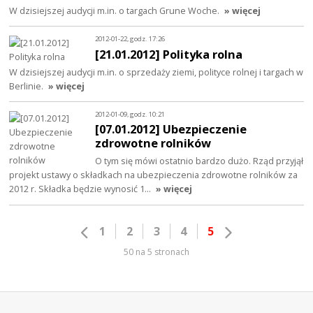
W dzisiejszej audycji m.in. o targach Grune Woche.
» więcej
2012-01-22, godz. 17:26
[21.01.2012] Polityka rolna
W dzisiejszej audycji m.in. o sprzedaży ziemi, polityce rolnej i targach w
Berlinie.
» więcej
2012-01-09, godz. 10:21
[07.01.2012] Ubezpieczenie
zdrowotne rolników
O tym się mówi ostatnio bardzo dużo. Rząd przyjął
projekt ustawy o składkach na ubezpieczenia zdrowotne rolników za
2012 r. Składka będzie wynosić 1…
» więcej
1
2
3
4
5
50 na 5 stronach