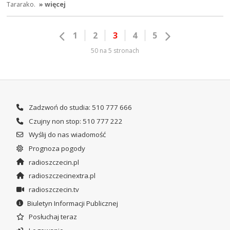
Tararako.
» więcej
1
2
3
4
5
50 na 5 stronach
Zadzwoń do studia: 510 777 666
Czujny non stop: 510 777 222
Wyślij do nas wiadomość
Prognoza pogody
radioszczecin.pl
radioszczecinextra.pl
radioszczecin.tv
Biuletyn Informacji Publicznej
Posłuchaj teraz