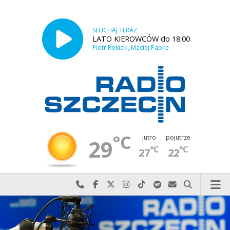
SŁUCHAJ TERAZ
LATO KIEROWCÓW do 18:00
Piotr Rokicki, Maciej Papke
°C
jutro
pojutrze
29
°C
°C
27
22
Najlepiej po prostu do nas zadzwoń
Odwiedź nas na Facebook-u
Odwiedź nas na X
Odwiedź nas na Instagram-ie
Odwiedź nas na TikTok-u
Szukaj nas na Spotify
Wyślij do nas w
Szukaj