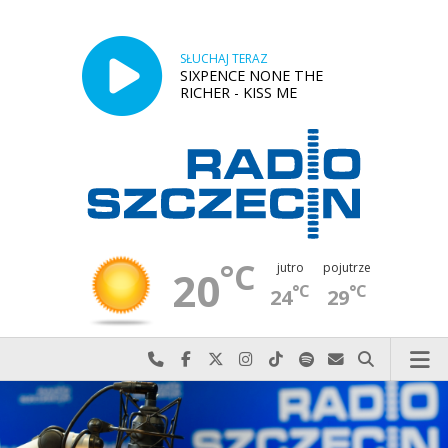
SŁUCHAJ TERAZ
SIXPENCE NONE THE
RICHER - KISS ME
°C
jutro
pojutrze
20
°C
°C
24
29
Najlepiej po prostu do nas zadzwoń
Odwiedź nas na Facebook-u
Odwiedź nas na X
Odwiedź nas na Instagram-ie
Odwiedź nas na TikTok-u
Szukaj nas na Spotify
Wyślij do nas w
Szukaj