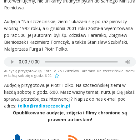
interweniujemy, nie unikamy trudnych pytań do samego Ministra
Rolnictwa.
Audycja "Na szczecińskiej ziemi" ukazała się po raz pierwszy
wiosną 1992 roku, a 6 grudnia 2001 roku została wyemitowana
po raz 500. Jej autorami byli śp. Zdzisław Tararako, Zbigniew
Bienioszek i Kazimierz Tomczyk, a także Stanisław Szubiński,
Małgorzata Furga i Piotr Tolko.
Audycję przygotowują Piotr Tolko i Zdzisław Tararako. Na szczecińskiej ziemi
w każdą sobotę o godz. 6.00.
Audycję przygotowuje Piotr Tolko. Na szczecińskiej ziemi w
każdą sobotę o godz. 6:00. Masz ważny temat, nurtuje Cię jakaś
sprawa, potrzebujesz interwencji? Napisz do nas e-mail pod
adres:
tolko@radioszczecin.pl
Opublikowane audycje, zdjęcia i filmy chronione są
prawem autorskim!