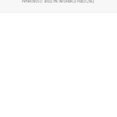
PRYWATNOŚCI
BIULETYN INFORMACJI PUBLICZNEJ