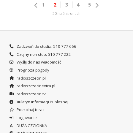
1
2
3
4
5
50 na 5 stronach
Zadzwoń do studia: 510 777 666
Czujny non stop: 510 777 222
Wyślij do nas wiadomość
Prognoza pogody
radioszczecin.pl
radioszczecinextra.pl
radioszczecin.tv
Biuletyn Informacji Publicznej
Posłuchaj teraz
Logowanie
DUŻA CZCIONKA