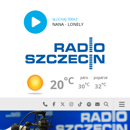
SŁUCHAJ TERAZ
NANA - LONELY
°C
jutro
pojutrze
20
°C
°C
30
32
Najlepiej po prostu do nas zadzwoń
Odwiedź nas na Facebook-u
Odwiedź nas na X
Odwiedź nas na Instagram-ie
Odwiedź nas na TikTok-u
Szukaj nas na Spotify
Wyślij do nas w
Szukaj