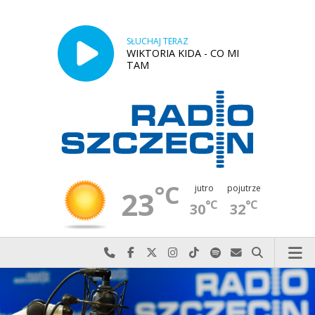
SŁUCHAJ TERAZ
WIKTORIA KIDA - CO MI
TAM
°C
jutro
pojutrze
23
°C
°C
30
32
Najlepiej po prostu do nas zadzwoń
Odwiedź nas na Facebook-u
Odwiedź nas na X
Odwiedź nas na Instagram-ie
Odwiedź nas na TikTok-u
Szukaj nas na Spotify
Wyślij do nas w
Szukaj