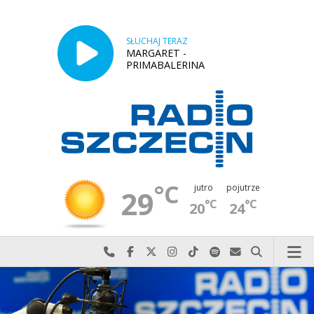
SŁUCHAJ TERAZ
MARGARET -
PRIMABALERINA
°C
jutro
pojutrze
29
°C
°C
20
24
Najlepiej po prostu do nas zadzwoń
Odwiedź nas na Facebook-u
Odwiedź nas na X
Odwiedź nas na Instagram-ie
Odwiedź nas na TikTok-u
Szukaj nas na Spotify
Wyślij do nas w
Szukaj