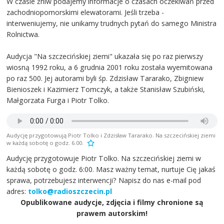
W czasie żniw podajemy informacje o czasach oczekiwań przed
zachodniopomorskimi elewatorami. Jeśli trzeba -
interweniujemy, nie unikamy trudnych pytań do samego Ministra
Rolnictwa.
Audycja "Na szczecińskiej ziemi" ukazała się po raz pierwszy
wiosną 1992 roku, a 6 grudnia 2001 roku została wyemitowana
po raz 500. Jej autorami byli śp. Zdzisław Tararako, Zbigniew
Bienioszek i Kazimierz Tomczyk, a także Stanisław Szubiński,
Małgorzata Furga i Piotr Tolko.
Audycję przygotowują Piotr Tolko i Zdzisław Tararako. Na szczecińskiej ziemi
w każdą sobotę o godz. 6.00.
Audycję przygotowuje Piotr Tolko. Na szczecińskiej ziemi w
każdą sobotę o godz. 6:00. Masz ważny temat, nurtuje Cię jakaś
sprawa, potrzebujesz interwencji? Napisz do nas e-mail pod
adres:
tolko@radioszczecin.pl
Opublikowane audycje, zdjęcia i filmy chronione są
prawem autorskim!