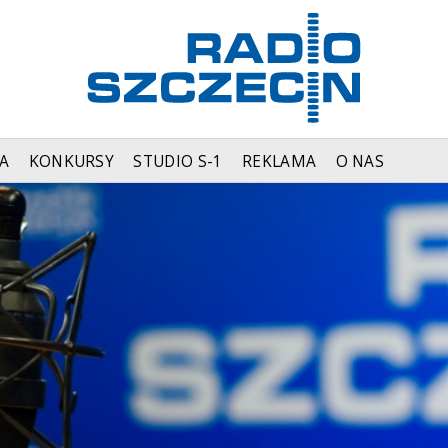
A
KONKURSY
STUDIO S-1
REKLAMA
O NAS