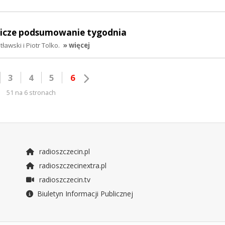
lnicze podsumowanie tygodnia
awski i Piotr Tolko.
» więcej
3
4
5
6
51 na 6 stronach
radioszczecin.pl
radioszczecinextra.pl
radioszczecin.tv
Biuletyn Informacji Publicznej