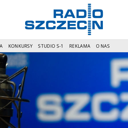
A
KONKURSY
STUDIO S-1
REKLAMA
O NAS