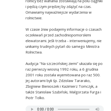
rolnicy bez wahania zostawiają na polu ciągniki
i pędzą czym prędzej by zdążyć na czas.
Omawiamy najważniejsze wydarzenia w
rolnictwie.
W czasie żniw podajemy informacje o czasach
oczekiwań przed zachodniopomorskimi
elewatorami. Jeśli trzeba - interweniujemy, nie
unikamy trudnych pytań do samego Ministra
Rolnictwa.
Audycja "Na szczecińskiej ziemi" ukazała się po
raz pierwszy wiosną 1992 roku, a 6 grudnia
2001 roku została wyemitowana po raz 500.
Jej autorami byli śp. Zdzisław Tararako,
Zbigniew Bienioszek i Kazimierz Tomczyk, a
także Stanisław Szubiński, Małgorzata Furga i
Piotr Tolko.