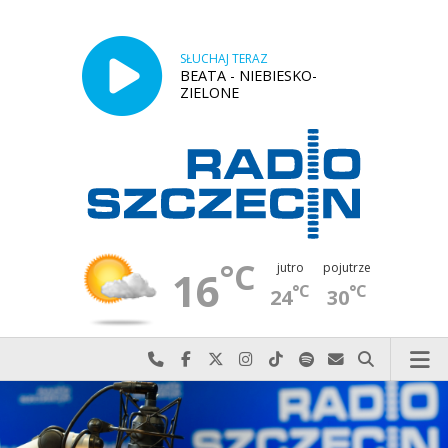
SŁUCHAJ TERAZ
BEATA - NIEBIESKO-
ZIELONE
°C
jutro
pojutrze
16
°C
°C
24
30
Najlepiej po prostu do nas zadzwoń
Odwiedź nas na Facebook-u
Odwiedź nas na X
Odwiedź nas na Instagram-ie
Odwiedź nas na TikTok-u
Szukaj nas na Spotify
Wyślij do nas w
Szukaj