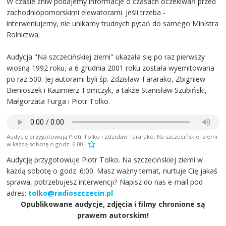
W czasie żniw podajemy informacje o czasach oczekiwań przed
zachodniopomorskimi elewatorami. Jeśli trzeba -
interweniujemy, nie unikamy trudnych pytań do samego Ministra
Rolnictwa.
Audycja "Na szczecińskiej ziemi" ukazała się po raz pierwszy
wiosną 1992 roku, a 6 grudnia 2001 roku została wyemitowana
po raz 500. Jej autorami byli śp. Zdzisław Tararako, Zbigniew
Bienioszek i Kazimierz Tomczyk, a także Stanisław Szubiński,
Małgorzata Furga i Piotr Tolko.
Audycję przygotowują Piotr Tolko i Zdzisław Tararako. Na szczecińskiej ziemi
w każdą sobotę o godz. 6.00.
Audycję przygotowuje Piotr Tolko. Na szczecińskiej ziemi w
każdą sobotę o godz. 6:00. Masz ważny temat, nurtuje Cię jakaś
sprawa, potrzebujesz interwencji? Napisz do nas e-mail pod
adres:
tolko@radioszczecin.pl
Opublikowane audycje, zdjęcia i filmy chronione są
prawem autorskim!