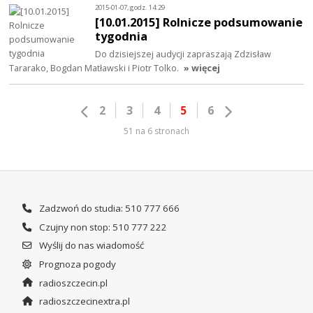
2015-01-07, godz. 14:29
[10.01.2015] Rolnicze podsumowanie
tygodnia
Do dzisiejszej audycji zapraszają Zdzisław
Tararako, Bogdan Matławski i Piotr Tolko.
» więcej
2
3
4
5
6
51 na 6 stronach
Zadzwoń do studia: 510 777 666
Czujny non stop: 510 777 222
Wyślij do nas wiadomość
Prognoza pogody
radioszczecin.pl
radioszczecinextra.pl