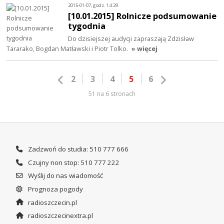
2015-01-07, godz. 14:29
[10.01.2015] Rolnicze podsumowanie
tygodnia
Do dzisiejszej audycji zapraszają Zdzisław
Tararako, Bogdan Matławski i Piotr Tolko.
» więcej
2
3
4
5
6
51 na 6 stronach
Zadzwoń do studia: 510 777 666
Czujny non stop: 510 777 222
Wyślij do nas wiadomość
Prognoza pogody
radioszczecin.pl
radioszczecinextra.pl