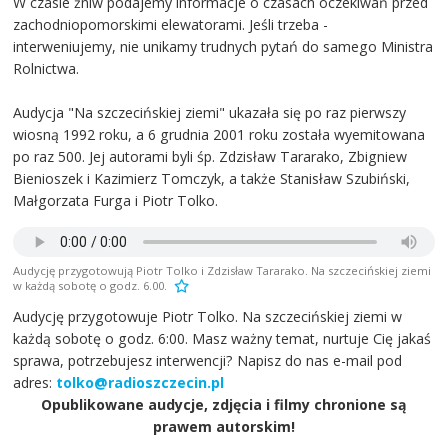
W czasie żniw podajemy informacje o czasach oczekiwań przed
zachodniopomorskimi elewatorami. Jeśli trzeba -
interweniujemy, nie unikamy trudnych pytań do samego Ministra
Rolnictwa.
Audycja "Na szczecińskiej ziemi" ukazała się po raz pierwszy
wiosną 1992 roku, a 6 grudnia 2001 roku została wyemitowana
po raz 500. Jej autorami byli śp. Zdzisław Tararako, Zbigniew
Bienioszek i Kazimierz Tomczyk, a także Stanisław Szubiński,
Małgorzata Furga i Piotr Tolko.
Audycję przygotowują Piotr Tolko i Zdzisław Tararako. Na szczecińskiej ziemi
w każdą sobotę o godz. 6.00.
Audycję przygotowuje Piotr Tolko. Na szczecińskiej ziemi w
każdą sobotę o godz. 6:00. Masz ważny temat, nurtuje Cię jakaś
sprawa, potrzebujesz interwencji? Napisz do nas e-mail pod
adres:
tolko@radioszczecin.pl
Opublikowane audycje, zdjęcia i filmy chronione są
prawem autorskim!