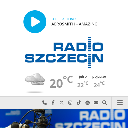
SŁUCHAJ TERAZ
AEROSMITH - AMAZING
°C
jutro
pojutrze
20
°C
°C
22
24
Najlepiej po prostu do nas zadzwoń
Odwiedź nas na Facebook-u
Odwiedź nas na X
Odwiedź nas na Instagram-ie
Odwiedź nas na TikTok-u
Szukaj nas na Spotify
Wyślij do nas w
Szukaj