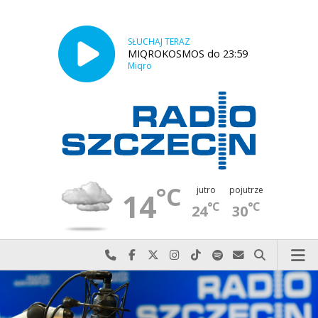
SŁUCHAJ TERAZ
MIQROKOSMOS do 23:59
Miqro
°C
jutro
pojutrze
14
°C
°C
24
30
Najlepiej po prostu do nas zadzwoń
Odwiedź nas na Facebook-u
Odwiedź nas na X
Odwiedź nas na Instagram-ie
Odwiedź nas na TikTok-u
Szukaj nas na Spotify
Wyślij do nas w
Szukaj