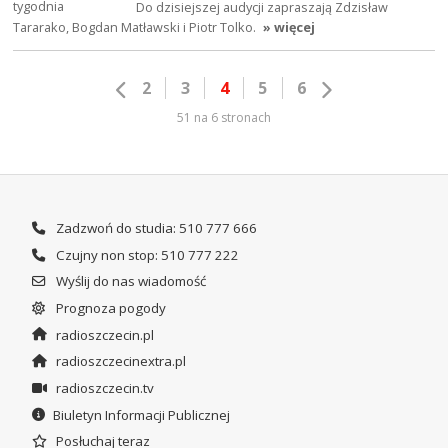
Do dzisiejszej audycji zapraszają Zdzisław
Tararako, Bogdan Matławski i Piotr Tolko.
» więcej
2
3
4
5
6
51 na 6 stronach
Zadzwoń do studia: 510 777 666
Czujny non stop: 510 777 222
Wyślij do nas wiadomość
Prognoza pogody
radioszczecin.pl
radioszczecinextra.pl
radioszczecin.tv
Biuletyn Informacji Publicznej
Posłuchaj teraz