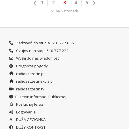
1
2
3
4
5
51 na 6 stronach
Zadzwoń do studia: 510 777 666
Czujny non stop: 510 777 222
Wyślij do nas wiadomość
Prognoza pogody
radioszczecin.pl
radioszczecinextra.pl
radioszczecin.tv
Biuletyn Informacji Publicznej
Posłuchaj teraz
Logowanie
DUŻA CZCIONKA
DUŻY KONTRAST