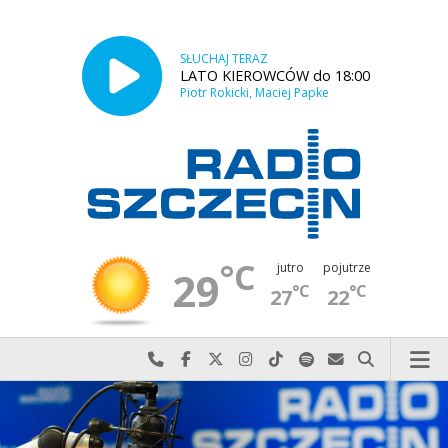
SŁUCHAJ TERAZ
LATO KIEROWCÓW do 18:00
Piotr Rokicki, Maciej Papke
°C
jutro
pojutrze
29
°C
°C
27
22
Najlepiej po prostu do nas zadzwoń
Odwiedź nas na Facebook-u
Odwiedź nas na X
Odwiedź nas na Instagram-ie
Odwiedź nas na TikTok-u
Szukaj nas na Spotify
Wyślij do nas w
Szukaj