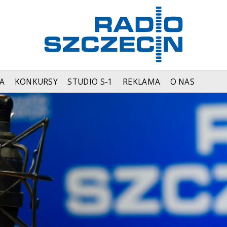
A
KONKURSY
STUDIO S-1
REKLAMA
O NAS