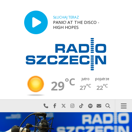
SŁUCHAJ TERAZ
PANIC! AT THE DISCO -
HIGH HOPES
°C
jutro
pojutrze
29
°C
°C
27
22
Najlepiej po prostu do nas zadzwoń
Odwiedź nas na Facebook-u
Odwiedź nas na X
Odwiedź nas na Instagram-ie
Odwiedź nas na TikTok-u
Szukaj nas na Spotify
Wyślij do nas w
Szukaj