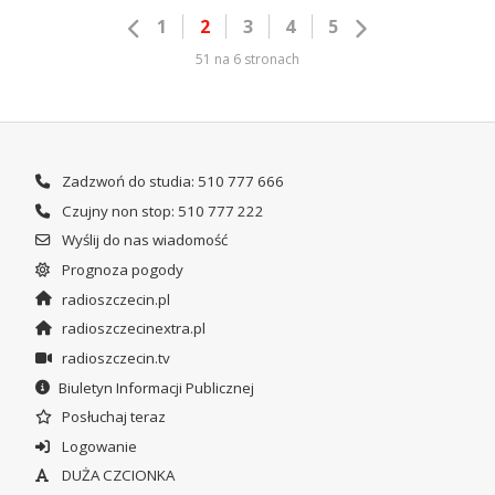
1
2
3
4
5
51 na 6 stronach
Zadzwoń do studia: 510 777 666
Czujny non stop: 510 777 222
Wyślij do nas wiadomość
Prognoza pogody
radioszczecin.pl
radioszczecinextra.pl
radioszczecin.tv
Biuletyn Informacji Publicznej
Posłuchaj teraz
Logowanie
DUŻA CZCIONKA