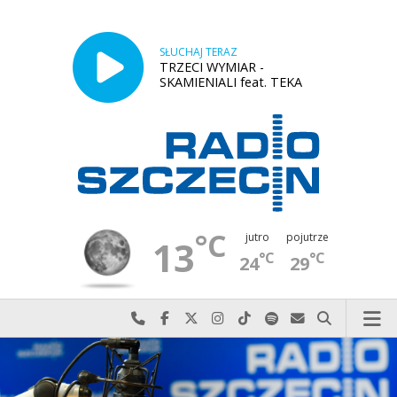
SŁUCHAJ TERAZ
TRZECI WYMIAR -
SKAMIENIALI feat. TEKA
°C
jutro
pojutrze
13
°C
°C
24
29
Najlepiej po prostu do nas zadzwoń
Odwiedź nas na Facebook-u
Odwiedź nas na X
Odwiedź nas na Instagram-ie
Odwiedź nas na TikTok-u
Szukaj nas na Spotify
Wyślij do nas w
Szukaj