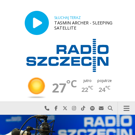
SŁUCHAJ TERAZ
TASMIN ARCHER - SLEEPING
SATELLITE
°C
jutro
pojutrze
27
°C
°C
22
24
Najlepiej po prostu do nas zadzwoń
Odwiedź nas na Facebook-u
Odwiedź nas na X
Odwiedź nas na Instagram-ie
Odwiedź nas na TikTok-u
Szukaj nas na Spotify
Wyślij do nas w
Szukaj