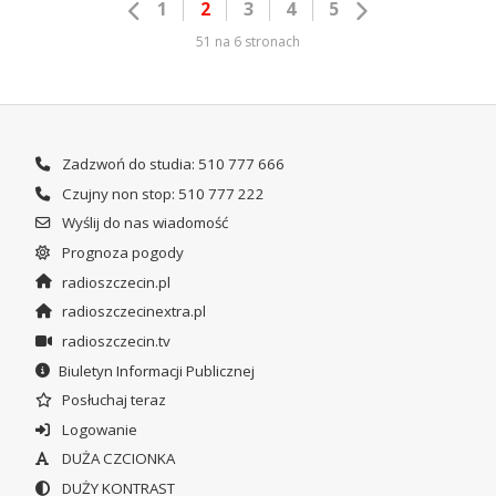
1
2
3
4
5
51 na 6 stronach
Zadzwoń do studia: 510 777 666
Czujny non stop: 510 777 222
Wyślij do nas wiadomość
Prognoza pogody
radioszczecin.pl
radioszczecinextra.pl
radioszczecin.tv
Biuletyn Informacji Publicznej
Posłuchaj teraz
Logowanie
DUŻA CZCIONKA
DUŻY KONTRAST