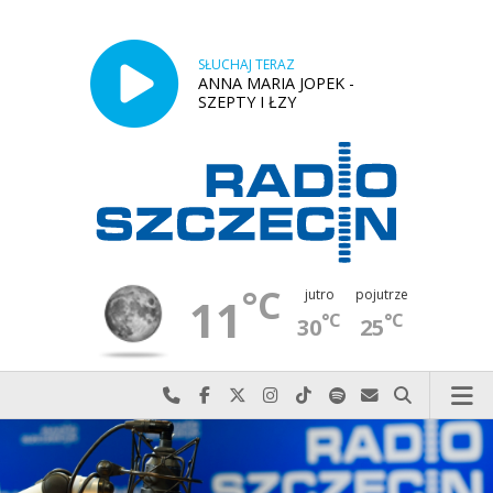
SŁUCHAJ TERAZ
ANNA MARIA JOPEK -
SZEPTY I ŁZY
°C
jutro
pojutrze
11
°C
°C
30
25
Najlepiej po prostu do nas zadzwoń
Odwiedź nas na Facebook-u
Odwiedź nas na X
Odwiedź nas na Instagram-ie
Odwiedź nas na TikTok-u
Szukaj nas na Spotify
Wyślij do nas w
Szukaj