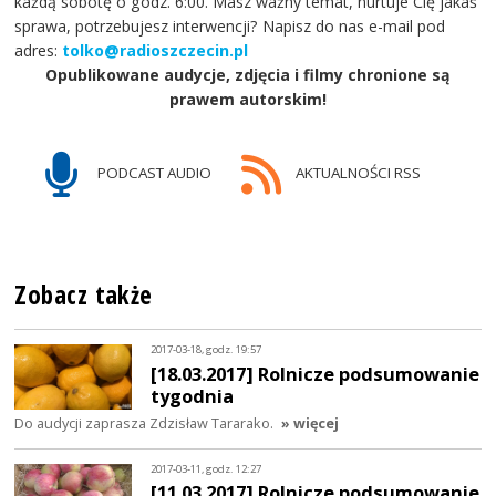
każdą sobotę o godz. 6:00. Masz ważny temat, nurtuje Cię jakaś
sprawa, potrzebujesz interwencji? Napisz do nas e-mail pod
adres:
tolko@radioszczecin.pl
Opublikowane audycje, zdjęcia i filmy chronione są
prawem autorskim!
PODCAST AUDIO
AKTUALNOŚCI RSS
Zobacz także
2017-03-18, godz. 19:57
[18.03.2017] Rolnicze podsumowanie
tygodnia
Do audycji zaprasza Zdzisław Tararako.
» więcej
2017-03-11, godz. 12:27
[11.03.2017] Rolnicze podsumowanie