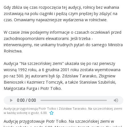
Gdy zbliża się czas rozpoczęcia tej audycji, rolnicy bez wahania
zostawiają na polu ciągniki i pędzą czym prędzej by zdążyć na
czas. Omawiamy najważniejsze wydarzenia w rolnictwie.
W czasie żniw podajemy informacje o czasach oczekiwań przed
zachodniopomorskimi elewatorami. Jeśli trzeba -
interweniujemy, nie unikamy trudnych pytań do samego Ministra
Rolnictwa.
Audycja "Na szczecińskiej ziemi" ukazała się po raz pierwszy
wiosną 1992 roku, a 6 grudnia 2001 roku została wyemitowana
po raz 500. Jej autorami byli śp. Zdzisław Tararako, Zbigniew
Bienioszek i Kazimierz Tomczyk, a także Stanisław Szubiński,
Małgorzata Furga i Piotr Tolko.
Audycję przygotowują Piotr Tolko i Zdzisław Tararako. Na szczecińskiej ziemi
w każdą sobotę o godz. 6.00.
Audycję przygotowuje Piotr Tolko. Na szczecińskiej ziemi w