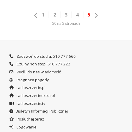
1
2
3
4
5
50 na 5 stronach
Zadzwoń do studia: 510 777 666
Czujny non stop: 510 777 222
Wyślij do nas wiadomość
Prognoza pogody
radioszczecin.pl
radioszczecinextra.pl
radioszczecin.tv
Biuletyn Informacji Publicznej
Posłuchaj teraz
Logowanie