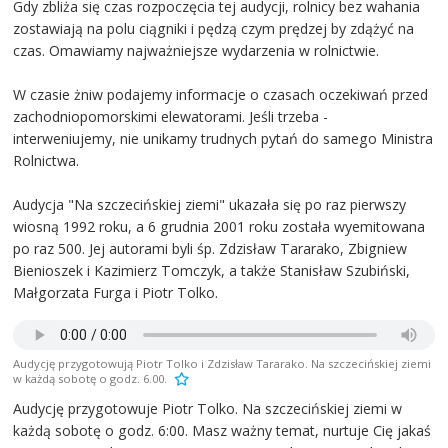
Gdy zbliża się czas rozpoczęcia tej audycji, rolnicy bez wahania
zostawiają na polu ciągniki i pędzą czym prędzej by zdążyć na
czas. Omawiamy najważniejsze wydarzenia w rolnictwie.
W czasie żniw podajemy informacje o czasach oczekiwań przed
zachodniopomorskimi elewatorami. Jeśli trzeba -
interweniujemy, nie unikamy trudnych pytań do samego Ministra
Rolnictwa.
Audycja "Na szczecińskiej ziemi" ukazała się po raz pierwszy
wiosną 1992 roku, a 6 grudnia 2001 roku została wyemitowana
po raz 500. Jej autorami byli śp. Zdzisław Tararako, Zbigniew
Bienioszek i Kazimierz Tomczyk, a także Stanisław Szubiński,
Małgorzata Furga i Piotr Tolko.
Audycję przygotowują Piotr Tolko i Zdzisław Tararako. Na szczecińskiej ziemi
w każdą sobotę o godz. 6.00.
Audycję przygotowuje Piotr Tolko. Na szczecińskiej ziemi w
każdą sobotę o godz. 6:00. Masz ważny temat, nurtuje Cię jakaś