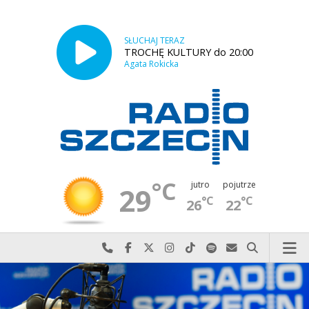
SŁUCHAJ TERAZ
TROCHĘ KULTURY do 20:00
Agata Rokicka
°C
jutro
pojutrze
29
°C
°C
26
22
Najlepiej po prostu do nas zadzwoń
Odwiedź nas na Facebook-u
Odwiedź nas na X
Odwiedź nas na Instagram-ie
Odwiedź nas na TikTok-u
Szukaj nas na Spotify
Wyślij do nas w
Szukaj