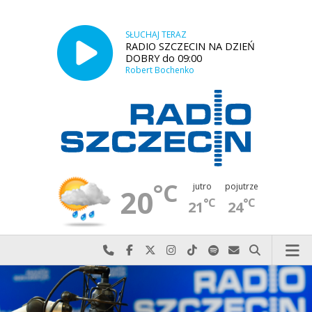
SŁUCHAJ TERAZ
RADIO SZCZECIN NA DZIEŃ
DOBRY do 09:00
Robert Bochenko
°C
jutro
pojutrze
20
°C
°C
21
24
Najlepiej po prostu do nas zadzwoń
Odwiedź nas na Facebook-u
Odwiedź nas na X
Odwiedź nas na Instagram-ie
Odwiedź nas na TikTok-u
Szukaj nas na Spotify
Wyślij do nas w
Szukaj