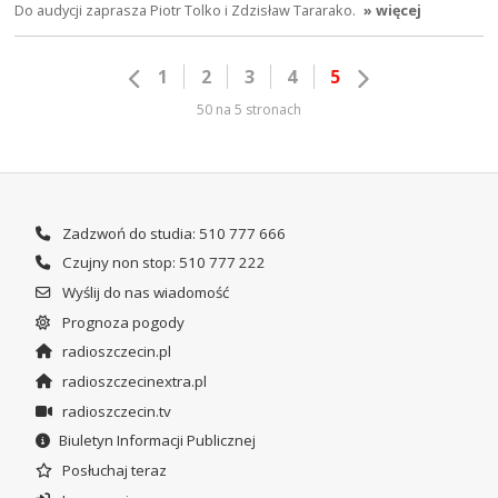
Do audycji zaprasza Piotr Tolko i Zdzisław Tararako.
» więcej
1
2
3
4
5
50 na 5 stronach
Zadzwoń do studia: 510 777 666
Czujny non stop: 510 777 222
Wyślij do nas wiadomość
Prognoza pogody
radioszczecin.pl
radioszczecinextra.pl
radioszczecin.tv
Biuletyn Informacji Publicznej
Posłuchaj teraz