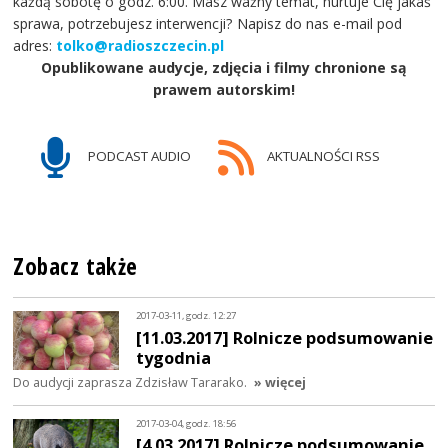
każdą sobotę o godz. 6:00. Masz ważny temat, nurtuje Cię jakaś
sprawa, potrzebujesz interwencji? Napisz do nas e-mail pod
adres:
tolko@radioszczecin.pl
Opublikowane audycje, zdjęcia i filmy chronione są
prawem autorskim!
PODCAST AUDIO
AKTUALNOŚCI RSS
Zobacz także
2017-03-11, godz. 12:27
[11.03.2017] Rolnicze podsumowanie
tygodnia
Do audycji zaprasza Zdzisław Tararako.
» więcej
2017-03-04, godz. 18:56
[4.03.2017] Rolnicze podsumowanie