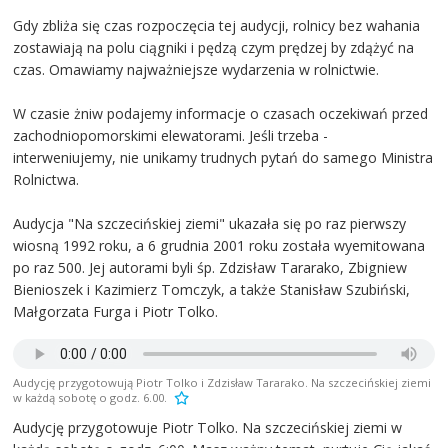
Gdy zbliża się czas rozpoczęcia tej audycji, rolnicy bez wahania
zostawiają na polu ciągniki i pędzą czym prędzej by zdążyć na
czas. Omawiamy najważniejsze wydarzenia w rolnictwie.
W czasie żniw podajemy informacje o czasach oczekiwań przed
zachodniopomorskimi elewatorami. Jeśli trzeba -
interweniujemy, nie unikamy trudnych pytań do samego Ministra
Rolnictwa.
Audycja "Na szczecińskiej ziemi" ukazała się po raz pierwszy
wiosną 1992 roku, a 6 grudnia 2001 roku została wyemitowana
po raz 500. Jej autorami byli śp. Zdzisław Tararako, Zbigniew
Bienioszek i Kazimierz Tomczyk, a także Stanisław Szubiński,
Małgorzata Furga i Piotr Tolko.
Audycję przygotowują Piotr Tolko i Zdzisław Tararako. Na szczecińskiej ziemi
w każdą sobotę o godz. 6.00.
Audycję przygotowuje Piotr Tolko. Na szczecińskiej ziemi w