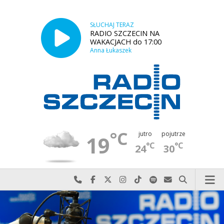
SŁUCHAJ TERAZ
RADIO SZCZECIN NA
WAKACJACH do 17:00
Anna Łukaszek
°C
jutro
pojutrze
19
°C
°C
24
30
Najlepiej po prostu do nas zadzwoń
Odwiedź nas na Facebook-u
Odwiedź nas na X
Odwiedź nas na Instagram-ie
Odwiedź nas na TikTok-u
Szukaj nas na Spotify
Wyślij do nas w
Szukaj