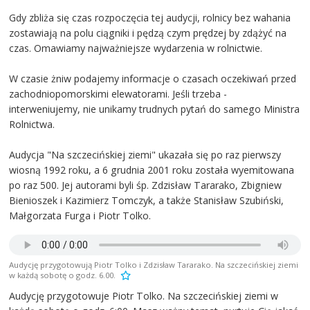
Gdy zbliża się czas rozpoczęcia tej audycji, rolnicy bez wahania
zostawiają na polu ciągniki i pędzą czym prędzej by zdążyć na
czas. Omawiamy najważniejsze wydarzenia w rolnictwie.
W czasie żniw podajemy informacje o czasach oczekiwań przed
zachodniopomorskimi elewatorami. Jeśli trzeba -
interweniujemy, nie unikamy trudnych pytań do samego Ministra
Rolnictwa.
Audycja "Na szczecińskiej ziemi" ukazała się po raz pierwszy
wiosną 1992 roku, a 6 grudnia 2001 roku została wyemitowana
po raz 500. Jej autorami byli śp. Zdzisław Tararako, Zbigniew
Bienioszek i Kazimierz Tomczyk, a także Stanisław Szubiński,
Małgorzata Furga i Piotr Tolko.
Audycję przygotowują Piotr Tolko i Zdzisław Tararako. Na szczecińskiej ziemi
w każdą sobotę o godz. 6.00.
Audycję przygotowuje Piotr Tolko. Na szczecińskiej ziemi w