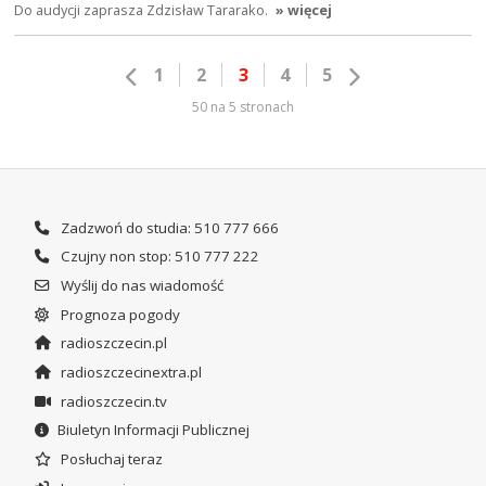
Do audycji zaprasza Zdzisław Tararako.
» więcej
1
2
3
4
5
50 na 5 stronach
Zadzwoń do studia: 510 777 666
Czujny non stop: 510 777 222
Wyślij do nas wiadomość
Prognoza pogody
radioszczecin.pl
radioszczecinextra.pl
radioszczecin.tv
Biuletyn Informacji Publicznej
Posłuchaj teraz