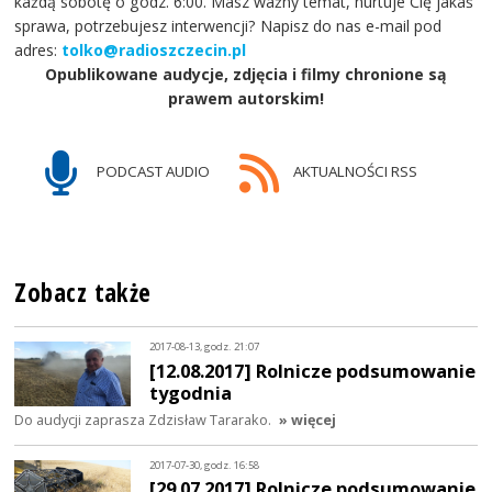
każdą sobotę o godz. 6:00. Masz ważny temat, nurtuje Cię jakaś
sprawa, potrzebujesz interwencji? Napisz do nas e-mail pod
adres:
tolko@radioszczecin.pl
Opublikowane audycje, zdjęcia i filmy chronione są
prawem autorskim!
PODCAST AUDIO
AKTUALNOŚCI RSS
Zobacz także
2017-08-13, godz. 21:07
[12.08.2017] Rolnicze podsumowanie
tygodnia
Do audycji zaprasza Zdzisław Tararako.
» więcej
2017-07-30, godz. 16:58
[29.07.2017] Rolnicze podsumowanie