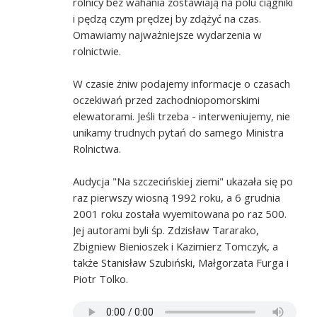
rolnicy bez wahania zostawiają na polu ciągniki
i pędzą czym prędzej by zdążyć na czas.
Omawiamy najważniejsze wydarzenia w
rolnictwie.
W czasie żniw podajemy informacje o czasach
oczekiwań przed zachodniopomorskimi
elewatorami. Jeśli trzeba - interweniujemy, nie
unikamy trudnych pytań do samego Ministra
Rolnictwa.
Audycja "Na szczecińskiej ziemi" ukazała się po
raz pierwszy wiosną 1992 roku, a 6 grudnia
2001 roku została wyemitowana po raz 500.
Jej autorami byli śp. Zdzisław Tararako,
Zbigniew Bienioszek i Kazimierz Tomczyk, a
także Stanisław Szubiński, Małgorzata Furga i
Piotr Tolko.