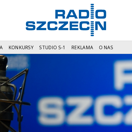
A
KONKURSY
STUDIO S-1
REKLAMA
O NAS