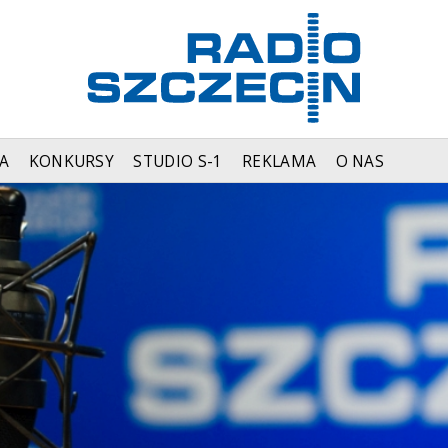
A
KONKURSY
STUDIO S-1
REKLAMA
O NAS