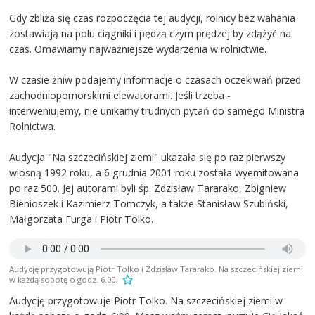
Gdy zbliża się czas rozpoczęcia tej audycji, rolnicy bez wahania
zostawiają na polu ciągniki i pędzą czym prędzej by zdążyć na
czas. Omawiamy najważniejsze wydarzenia w rolnictwie.
W czasie żniw podajemy informacje o czasach oczekiwań przed
zachodniopomorskimi elewatorami. Jeśli trzeba -
interweniujemy, nie unikamy trudnych pytań do samego Ministra
Rolnictwa.
Audycja "Na szczecińskiej ziemi" ukazała się po raz pierwszy
wiosną 1992 roku, a 6 grudnia 2001 roku została wyemitowana
po raz 500. Jej autorami byli śp. Zdzisław Tararako, Zbigniew
Bienioszek i Kazimierz Tomczyk, a także Stanisław Szubiński,
Małgorzata Furga i Piotr Tolko.
Audycję przygotowują Piotr Tolko i Zdzisław Tararako. Na szczecińskiej ziemi
w każdą sobotę o godz. 6.00.
Audycję przygotowuje Piotr Tolko. Na szczecińskiej ziemi w