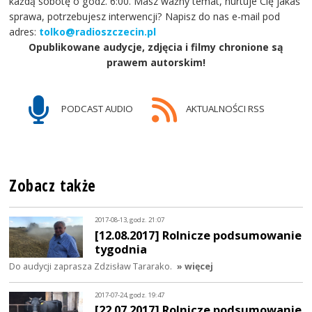
każdą sobotę o godz. 6:00. Masz ważny temat, nurtuje Cię jakaś
sprawa, potrzebujesz interwencji? Napisz do nas e-mail pod
adres:
tolko@radioszczecin.pl
Opublikowane audycje, zdjęcia i filmy chronione są
prawem autorskim!
PODCAST AUDIO
AKTUALNOŚCI RSS
Zobacz także
2017-08-13, godz. 21:07
[12.08.2017] Rolnicze podsumowanie
tygodnia
Do audycji zaprasza Zdzisław Tararako.
» więcej
2017-07-24, godz. 19:47
[22.07.2017] Rolnicze podsumowanie