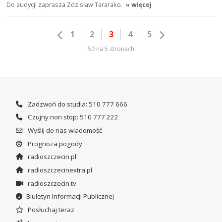
Do audycji zaprasza Zdzisław Tararako.
» więcej
1
2
3
4
5
50 na 5 stronach
Zadzwoń do studia: 510 777 666
Czujny non stop: 510 777 222
Wyślij do nas wiadomość
Prognoza pogody
radioszczecin.pl
radioszczecinextra.pl
radioszczecin.tv
Biuletyn Informacji Publicznej
Posłuchaj teraz