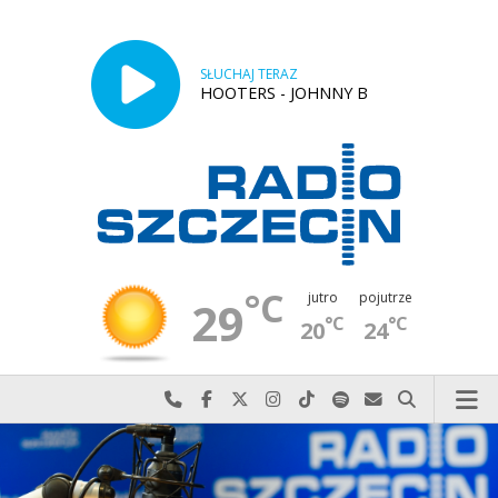
SŁUCHAJ TERAZ
HOOTERS - JOHNNY B
°C
jutro
pojutrze
29
°C
°C
20
24
Najlepiej po prostu do nas zadzwoń
Odwiedź nas na Facebook-u
Odwiedź nas na X
Odwiedź nas na Instagram-ie
Odwiedź nas na TikTok-u
Szukaj nas na Spotify
Wyślij do nas w
Szukaj