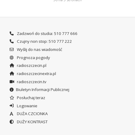
Zadzwoń do studia: 510 777 666
Czujny non stop: 510 777 222
Wyślij do nas wiadomość
Prognoza pogody
radioszczecin.pl
radioszczecinextra.pl
radioszczecin.tv
Biuletyn Informacji Publicznej
Posłuchaj teraz
Logowanie
DUŻA CZCIONKA
DUŻY KONTRAST