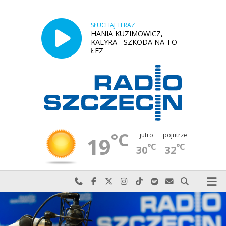
SŁUCHAJ TERAZ
HANIA KUZIMOWICZ,
KAEYRA - SZKODA NA TO
ŁEZ
°C
jutro
pojutrze
19
°C
°C
30
32
Najlepiej po prostu do nas zadzwoń
Odwiedź nas na Facebook-u
Odwiedź nas na X
Odwiedź nas na Instagram-ie
Odwiedź nas na TikTok-u
Szukaj nas na Spotify
Wyślij do nas w
Szukaj