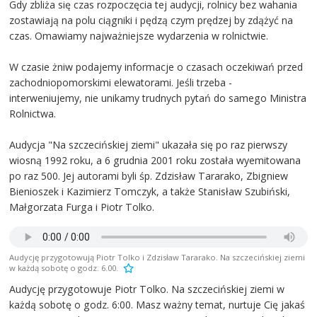
Gdy zbliża się czas rozpoczęcia tej audycji, rolnicy bez wahania
zostawiają na polu ciągniki i pędzą czym prędzej by zdążyć na
czas. Omawiamy najważniejsze wydarzenia w rolnictwie.
W czasie żniw podajemy informacje o czasach oczekiwań przed
zachodniopomorskimi elewatorami. Jeśli trzeba -
interweniujemy, nie unikamy trudnych pytań do samego Ministra
Rolnictwa.
Audycja "Na szczecińskiej ziemi" ukazała się po raz pierwszy
wiosną 1992 roku, a 6 grudnia 2001 roku została wyemitowana
po raz 500. Jej autorami byli śp. Zdzisław Tararako, Zbigniew
Bienioszek i Kazimierz Tomczyk, a także Stanisław Szubiński,
Małgorzata Furga i Piotr Tolko.
Audycję przygotowują Piotr Tolko i Zdzisław Tararako. Na szczecińskiej ziemi
w każdą sobotę o godz. 6.00.
Audycję przygotowuje Piotr Tolko. Na szczecińskiej ziemi w
każdą sobotę o godz. 6:00. Masz ważny temat, nurtuje Cię jakaś