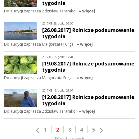
tygodnia
Do audycji zaprasza Zdzisław Tararako.
» więcej
2017-08-26, godz. 09:00
[26.08.2017] Rolnicze podsumowanie
tygodnia
Do audycji zaprasza Małgorzata Furga.
» więcej
2017-08-25, godz. 17:41
[19.08.2017] Rolnicze podsumowanie
tygodnia
Do audycji zaprasza Małgorzata Furga.
» więcej
2017-08-13, godz. 21:07
[12.08.2017] Rolnicze podsumowanie
tygodnia
Do audycji zaprasza Zdzisław Tararako.
» więcej
1
2
3
4
5
50 na 5 stronach