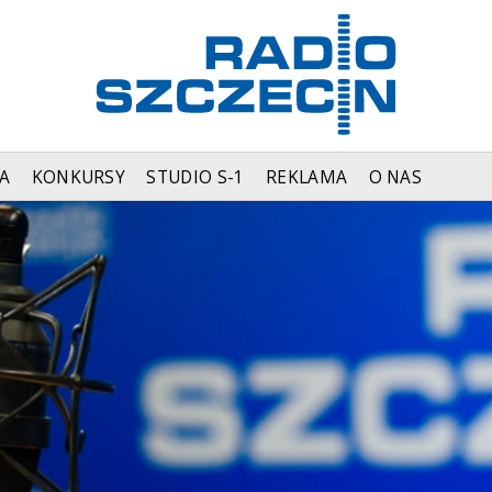
A
KONKURSY
STUDIO S-1
REKLAMA
O NAS