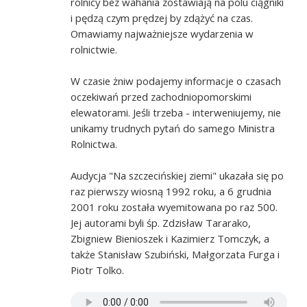
rolnicy bez wahania zostawiają na polu ciągniki
i pędzą czym prędzej by zdążyć na czas.
Omawiamy najważniejsze wydarzenia w
rolnictwie.
W czasie żniw podajemy informacje o czasach
oczekiwań przed zachodniopomorskimi
elewatorami. Jeśli trzeba - interweniujemy, nie
unikamy trudnych pytań do samego Ministra
Rolnictwa.
Audycja "Na szczecińskiej ziemi" ukazała się po
raz pierwszy wiosną 1992 roku, a 6 grudnia
2001 roku została wyemitowana po raz 500.
Jej autorami byli śp. Zdzisław Tararako,
Zbigniew Bienioszek i Kazimierz Tomczyk, a
także Stanisław Szubiński, Małgorzata Furga i
Piotr Tolko.