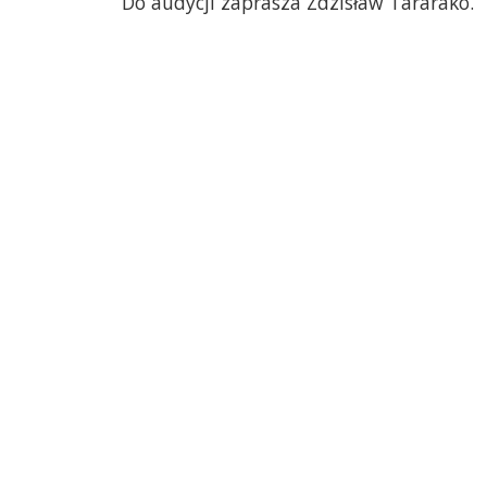
Do audycji zaprasza Zdzisław Tararako.