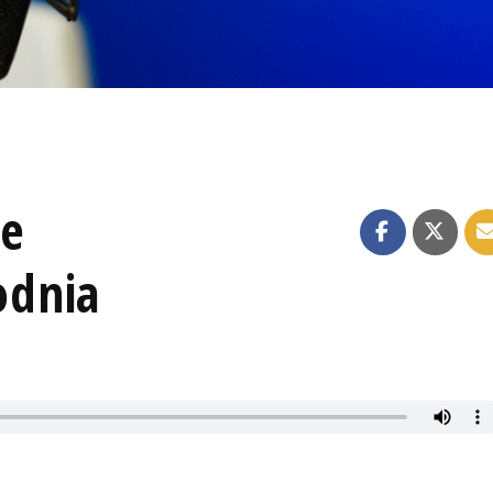
ze
odnia