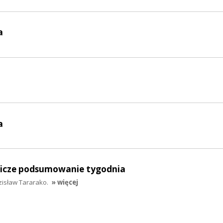
a
a
lnicze podsumowanie tygodnia
zisław Tararako.
» więcej