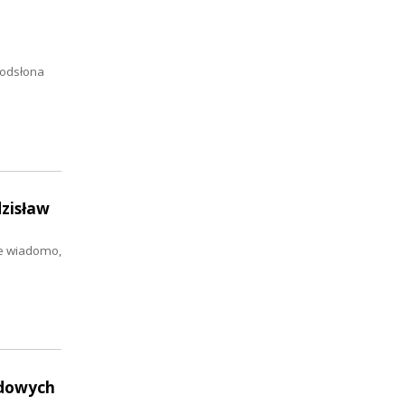
 odsłona
dzisław
ie wiadomo,
udowych