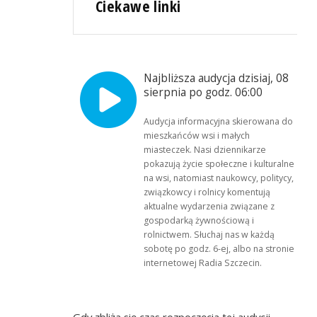
Ciekawe linki
Najbliższa audycja dzisiaj, 08
sierpnia po godz. 06:00
Audycja informacyjna skierowana do
mieszkańców wsi i małych
miasteczek. Nasi dziennikarze
pokazują życie społeczne i kulturalne
na wsi, natomiast naukowcy, politycy,
związkowcy i rolnicy komentują
aktualne wydarzenia związane z
gospodarką żywnościową i
rolnictwem. Słuchaj nas w każdą
sobotę po godz. 6-ej, albo na stronie
internetowej Radia Szczecin.
Gdy zbliża się czas rozpoczęcia tej audycji,