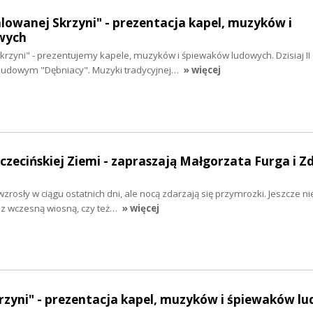
alowanej Skrzyni" - prezentacja kapel, muzyków i
wych
krzyni" - prezentujemy kapele, muzyków i śpiewaków ludowych. Dzisiaj II
Ludowym "Dębniacy". Muzyki tradycyjnej…
» więcej
zczecińskiej Ziemi - zapraszają Małgorzata Furga i Z
rosły w ciągu ostatnich dni, ale nocą zdarzają się przymrozki. Jeszcze n
z wczesną wiosną, czy też…
» więcej
rzyni" - prezentacja kapel, muzyków i śpiewaków l