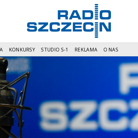
A
KONKURSY
STUDIO S-1
REKLAMA
O NAS