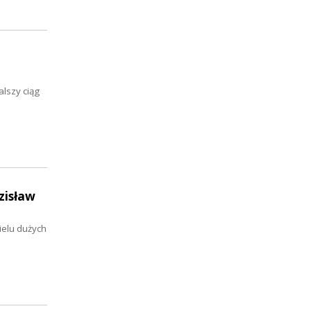
lszy ciąg
zisław
ielu dużych