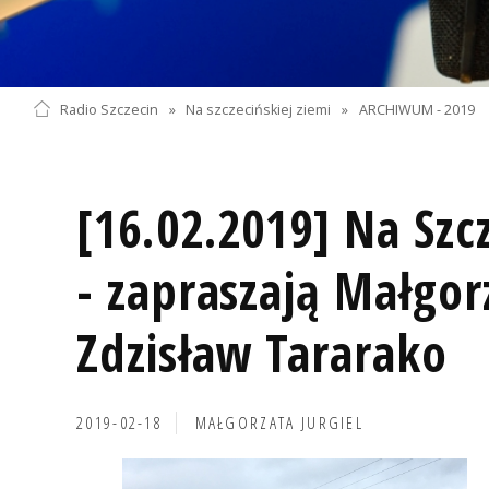
Radio Szczecin
»
Na szczecińskiej ziemi
»
ARCHIWUM - 2019
[16.02.2019] Na Szcz
- zapraszają Małgor
Zdzisław Tararako
2019-02-18
MAŁGORZATA JURGIEL