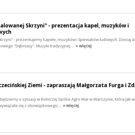
malowanej Skrzyni" - prezentacja kapel, muzyków i
wych
krzyni" - prezentujemy kapele, muzyków i śpiewaków ludowych. Dzisiaj da
dowego "Dębniacy". Muzyki tradycyjnej…
» więcej
czecińskiej Ziemi - zapraszają Małgorzata Furga i Zd
 będziemy o sytuacji w Rolniczej Spółce Agro War w Warszynie, która jak w
 wywiązała się z obowiązkowego…
» więcej