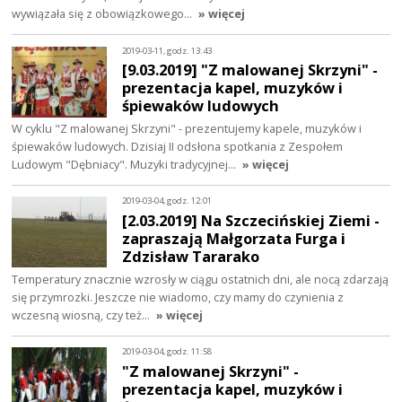
wywiązała się z obowiązkowego…
» więcej
2019-03-11, godz. 13:43
[9.03.2019] "Z malowanej Skrzyni" -
prezentacja kapel, muzyków i
śpiewaków ludowych
W cyklu "Z malowanej Skrzyni" - prezentujemy kapele, muzyków i
śpiewaków ludowych. Dzisiaj II odsłona spotkania z Zespołem
Ludowym "Dębniacy". Muzyki tradycyjnej…
» więcej
2019-03-04, godz. 12:01
[2.03.2019] Na Szczecińskiej Ziemi -
zapraszają Małgorzata Furga i
Zdzisław Tararako
Temperatury znacznie wzrosły w ciągu ostatnich dni, ale nocą zdarzają
się przymrozki. Jeszcze nie wiadomo, czy mamy do czynienia z
wczesną wiosną, czy też…
» więcej
2019-03-04, godz. 11:58
"Z malowanej Skrzyni" -
prezentacja kapel, muzyków i