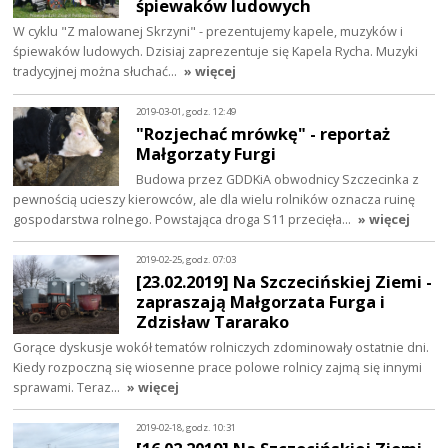
śpiewaków ludowych
W cyklu "Z malowanej Skrzyni" - prezentujemy kapele, muzyków i
śpiewaków ludowych. Dzisiaj zaprezentuje się Kapela Rycha. Muzyki
tradycyjnej można słuchać…
» więcej
2019-03-01, godz. 12:49
"Rozjechać mrówkę" - reportaż
Małgorzaty Furgi
Budowa przez GDDKiA obwodnicy Szczecinka z
pewnością ucieszy kierowców, ale dla wielu rolników oznacza ruinę
gospodarstwa rolnego. Powstająca droga S11 przecięła…
» więcej
2019-02-25, godz. 07:03
[23.02.2019] Na Szczecińskiej Ziemi -
zapraszają Małgorzata Furga i
Zdzisław Tararako
Gorące dyskusje wokół tematów rolniczych zdominowały ostatnie dni.
Kiedy rozpoczną się wiosenne prace polowe rolnicy zajmą się innymi
sprawami. Teraz…
» więcej
2019-02-18, godz. 10:31