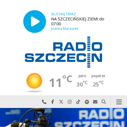
SŁUCHAJ TERAZ
NA SZCZECIŃSKIEJ ZIEMI do
07:00
Joanna Maraszek
°C
jutro
pojutrze
11
°C
°C
30
25
Najlepiej po prostu do nas zadzwoń
Odwiedź nas na Facebook-u
Odwiedź nas na X
Odwiedź nas na Instagram-ie
Odwiedź nas na TikTok-u
Szukaj nas na Spotify
Wyślij do nas w
Szukaj