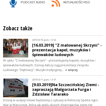
PODCAST AUDIO
AKTUALNOŚCI RSS
Zobacz także
2019-03-18, godz. 12:54
[16.03.2019] "Z malowanej Skrzyni" -
prezentacja kapel, muzyków i
śpiewaków ludowych
W cyklu "Z malowanej Skrzyni" - prezentujemy kapele, muzyków i
śpiewaków ludowych. Dzisiaj dalszy ciąg prezentacji Zespołu
Ludowego "Dębniacy". Muzyki tradycyjnej…
» więcej
2019-03-11, godz. 13:47
[9.03.2019]Na Szczecińskiej Ziemi -
zapraszają Małgorzata Furga i
Zdzisław Tararako
Dzisiaj w audycji mówić będziemy o sytuacji w Rolniczej Spółce Agro
War w Warszynie, która jak wielu dużych dzierżawców ziemi nie