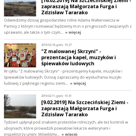
[16.02.2019] Na Szczecińskiej Ziemi -
zapraszają Małgorzata Furga i
Zdzisław Tararako
Odwiedzimy dzisiaj gospodarstwo rolne Adama Walterowicza w
Parnicy z którym rozmawiać będziemy m.in o prognozach związanych z
uprawami, ale także o tym czym…
» więcej
2019-02-18, godz. 10:27
"Z malowanej Skrzyni" -
prezentacja kapel, muzyków i
śpiewaków ludowych
W cyklu "Z malowanej Skrzyni" - prezentujemy kapele, muzyków i
śpiewaków ludowych. Dzisiaj zapraszamy do wysłuchania muzyki
ludowej z pięknego regionu ziemi…
» więcej
2019-02-11, godz. 10:31
[9.02.2019] Na Szczecińskiej Ziemi -
zapraszają Małgorzata Furga i
Zdzisław Tararako
Tydzień upłynął pod znakiem protestów rolniczych, ale też kontroli w
ubojniach, które prowadzili powiatowi lekarze weterynarii i
inspektorzy unijni. Mówiliśmy…
» więcej