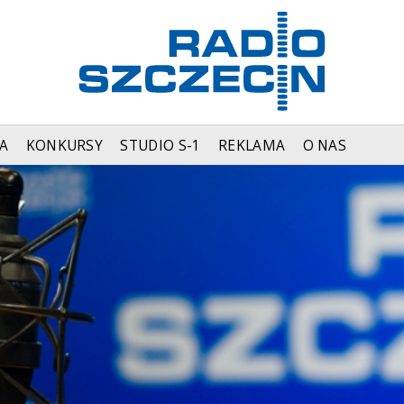
A
KONKURSY
STUDIO S-1
REKLAMA
O NAS