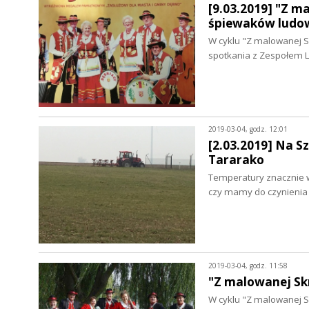
[9.03.2019] "Z m
śpiewaków ludo
W cyklu "Z malowanej S
spotkania z Zespołem 
2019-03-04, godz. 12:01
[2.03.2019] Na S
Tararako
Temperatury znacznie wz
czy mamy do czynienia 
2019-03-04, godz. 11:58
"Z malowanej Sk
W cyklu "Z malowanej S