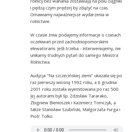
rolnicy bez wahania zostawiają na polu ciągniki
i pędzą czym prędzej by zdążyć na czas.
Omawiamy najważniejsze wydarzenia w
rolnictwie.
W czasie żniw podajemy informacje o czasach
oczekiwań przed zachodniopomorskimi
elewatorami. Jeśli trzeba - interweniujemy, nie
unikamy trudnych pytań do samego Ministra
Rolnictwa.
Audycja "Na szczecińskiej ziemi" ukazała się po
raz pierwszy wiosną 1992 roku, a 6 grudnia
2001 roku została wyemitowana po raz 500.
Jej autorami byli śp. Zdzisław Tararako,
Zbigniew Bienioszek i Kazimierz Tomczyk, a
także Stanisław Szubiński, Małgorzata Furga i
Piotr Tolko.