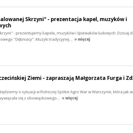
malowanej Skrzyni" - prezentacja kapel, muzyków i
wych
krzyni" - prezentujemy kapele, muzyków i śpiewaków ludowych. Dzisiaj da
dowego "Dębniacy". Muzyki tradycyjnej…
» więcej
czecińskiej Ziemi - zapraszają Małgorzata Furga i Zd
 będziemy o sytuacji w Rolniczej Spółce Agro War w Warszynie, która jak w
 wywiązała się z obowiązkowego…
» więcej