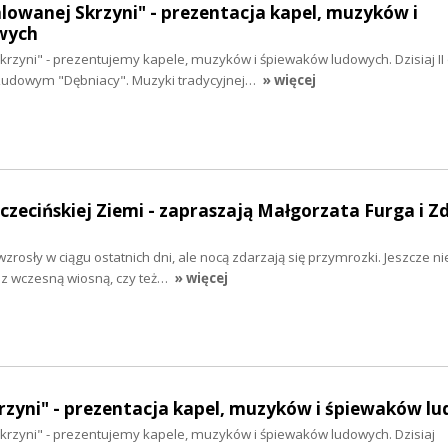
alowanej Skrzyni" - prezentacja kapel, muzyków i
wych
krzyni" - prezentujemy kapele, muzyków i śpiewaków ludowych. Dzisiaj II
Ludowym "Dębniacy". Muzyki tradycyjnej…
» więcej
zczecińskiej Ziemi - zapraszają Małgorzata Furga i Z
rosły w ciągu ostatnich dni, ale nocą zdarzają się przymrozki. Jeszcze n
z wczesną wiosną, czy też…
» więcej
rzyni" - prezentacja kapel, muzyków i śpiewaków l
krzyni" - prezentujemy kapele, muzyków i śpiewaków ludowych. Dzisiaj