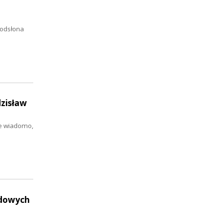
 odsłona
dzisław
ie wiadomo,
udowych