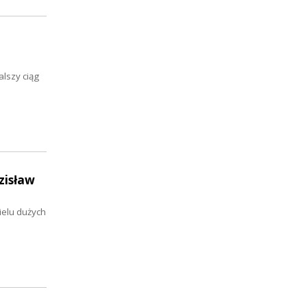
lszy ciąg
zisław
ielu dużych