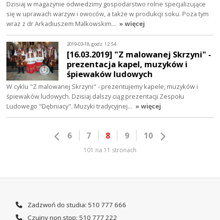
Dzisiaj w magazynie odwiedzimy gospodarstwo rolne specjalizujące
się w uprawach warzyw i owoców, a także w produkcji soku. Poza tym
wraz z dr Arkadiuszem Malkowskim…
» więcej
2019-03-18, godz. 12:54
[16.03.2019] "Z malowanej Skrzyni" -
prezentacja kapel, muzyków i
śpiewaków ludowych
W cyklu "Z malowanej Skrzyni" - prezentujemy kapele, muzyków i
śpiewaków ludowych. Dzisiaj dalszy ciąg prezentacji Zespołu
Ludowego "Dębniacy". Muzyki tradycyjnej…
» więcej
6
7
8
9
10
101 na 11 stronach
Zadzwoń do studia: 510 777 666
Czujny non stop: 510 777 222