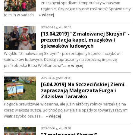
znacznymi spadkami temperatury w naszym
regionie. Czy zagroziły one roślinom? Sprawdzimy
to m.in w sadach…
» więcej
2019-04-14, godz. 08:18
[13.04.2019] "Z malowanej Skrzyni" -
prezentacja kapel, muzyków i
śpiewaków ludowych
W cyklu "Z malowanej Skrzyni" - prezentujemy kapele, muzyków i
śpiewaków ludowych. Dzisiaj zapraszamy na coroczną imprezę
pn."Łobeska Baba Wielkanocna"…
» więcej
2019-04-06, godz. 21:03
[6.04.2019] Na Szczecińskiej Ziemi -
zapraszają Małgorzata Furga i
Zdzisław Tararako
Pogoda prawdziwie wiosenna, ale już niektórzy rolnicy narzekają na
coraz większą suszę. Bo choć pojawiają się opady to towarzyszący im
wiatr szybko osusza…
» więcej
2019-04-06, godz. 21:01
"Z malowanej Skrzyni" -