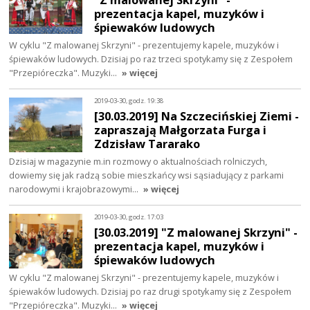
prezentacja kapel, muzyków i
śpiewaków ludowych
W cyklu "Z malowanej Skrzyni" - prezentujemy kapele, muzyków i
śpiewaków ludowych. Dzisiaj po raz trzeci spotykamy się z Zespołem
"Przepióreczka". Muzyki…
» więcej
2019-03-30, godz. 19:38
[30.03.2019] Na Szczecińskiej Ziemi -
zapraszają Małgorzata Furga i
Zdzisław Tararako
Dzisiaj w magazynie m.in rozmowy o aktualnościach rolniczych,
dowiemy się jak radzą sobie mieszkańcy wsi sąsiadujący z parkami
narodowymi i krajobrazowymi…
» więcej
2019-03-30, godz. 17:03
[30.03.2019] "Z malowanej Skrzyni" -
prezentacja kapel, muzyków i
śpiewaków ludowych
W cyklu "Z malowanej Skrzyni" - prezentujemy kapele, muzyków i
śpiewaków ludowych. Dzisiaj po raz drugi spotykamy się z Zespołem
"Przepióreczka". Muzyki…
» więcej