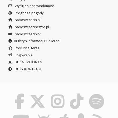
Wyślij do nas wiadomość
Prognoza pogody
radioszczecin.pl
radioszczecinextra.pl
radioszczecin.tv
Biuletyn Informacji Publicznej
Posłuchaj teraz
Logowanie
DUŻA CZCIONKA
DUŻY KONTRAST