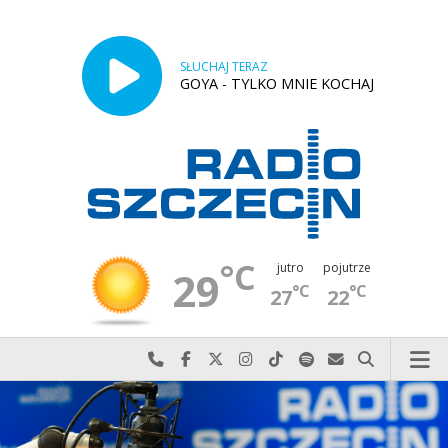
SŁUCHAJ TERAZ
GOYA - TYLKO MNIE KOCHAJ
°C
jutro
pojutrze
29
°C
°C
27
22
Najlepiej po prostu do nas zadzwoń
Odwiedź nas na Facebook-u
Odwiedź nas na X
Odwiedź nas na Instagram-ie
Odwiedź nas na TikTok-u
Szukaj nas na Spotify
Wyślij do nas w
Szukaj