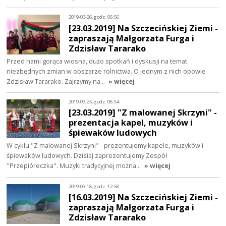
2019-03-26, godz. 06:56
[23.03.2019] Na Szczecińskiej Ziemi -
zapraszają Małgorzata Furga i
Zdzisław Tararako
Przed nami gorąca wiosna, dużo spotkań i dyskusji na temat
niezbędnych zmian w obszarze rolnictwa. O jednym z nich opowie
Zdzisław Tararako. Zajrzymy na…
» więcej
2019-03-25, godz. 06:54
[23.03.2019] "Z malowanej Skrzyni" -
prezentacja kapel, muzyków i
śpiewaków ludowych
W cyklu "Z malowanej Skrzyni" - prezentujemy kapele, muzyków i
śpiewaków ludowych. Dzisiaj zaprezentujemy Zespół
"Przepióreczka". Muzyki tradycyjnej można…
» więcej
2019-03-18, godz. 12:58
[16.03.2019] Na Szczecińskiej Ziemi -
zapraszają Małgorzata Furga i
Zdzisław Tararako