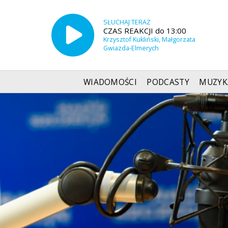
SŁUCHAJ TERAZ
CZAS REAKCJI do 13:00
Krzysztof Kukliński, Małgorzata
Gwiazda-Elmerych
WIADOMOŚCI
PODCASTY
MUZYK