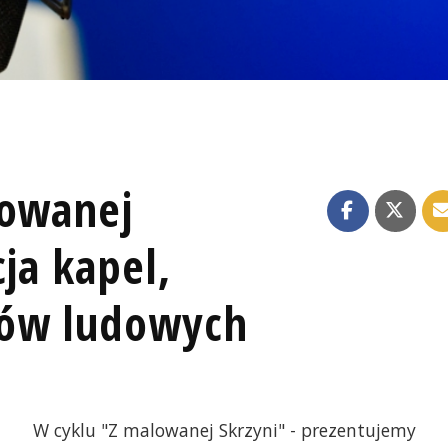
lowanej
cja kapel,
ków ludowych
W cyklu "Z malowanej Skrzyni" - prezentujemy