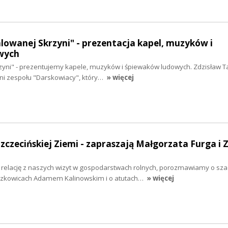
alowanej Skrzyni" - prezentacja kapel, muzyków i
wych
zyni" - prezentujemy kapele, muzyków i śpiewaków ludowych. Zdzisław T
ni zespołu "Darskowiacy", który…
» więcej
Szczecińskiej Ziemi - zapraszają Małgorzata Furga i 
y relację z naszych wizyt w gospodarstwach rolnych, porozmawiamy o sz
rzkowicach Adamem Kalinowskim i o atutach…
» więcej