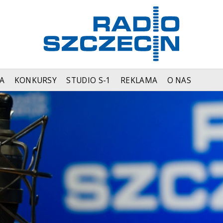
A
KONKURSY
STUDIO S-1
REKLAMA
O NAS