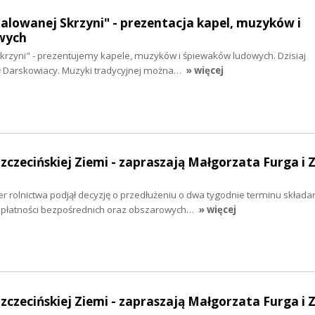
malowanej Skrzyni" - prezentacja kapel, muzyków i
wych
krzyni" - prezentujemy kapele, muzyków i śpiewaków ludowych. Dzisiaj
ł Darskowiacy. Muzyki tradycyjnej można…
» więcej
Szczecińskiej Ziemi - zapraszają Małgorzata Furga i 
 rolnictwa podjął decyzję o przedłużeniu o dwa tygodnie terminu składa
 płatności bezpośrednich oraz obszarowych…
» więcej
Szczecińskiej Ziemi - zapraszają Małgorzata Furga i 