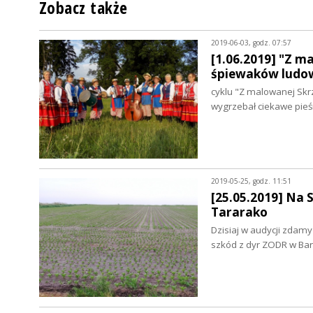
Zobacz także
2019-06-03, godz. 07:57
[1.06.2019] "Z m
śpiewaków ludo
cyklu "Z malowanej Skr
wygrzebał ciekawe pieś
2019-05-25, godz. 11:51
[25.05.2019] Na 
Tararako
Dzisiaj w audycji zdam
szkód z dyr ZODR w Ba