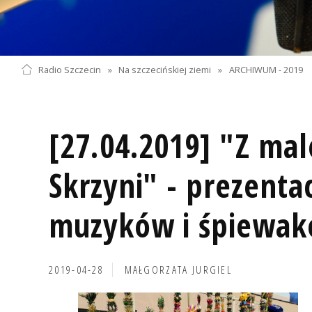
Radio Szczecin
»
Na szczecińskiej ziemi
»
ARCHIWUM - 2019
[27.04.2019] "Z ma
Skrzyni" - prezenta
muzyków i śpiewa
2019-04-28
MAŁGORZATA JURGIEL