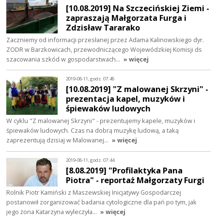
[10.08.2019] Na Szczecińskiej Ziemi -
zapraszają Małgorzata Furga i
Zdzisław Tararako
Zaczniemy od informacji przesłanej przez Adama Kalinowskiego dyr.
ZODR w Barzkowicach, przewodniczącego Wojewódzkiej Komisji ds
szacowania szkód w gospodarstwach…
» więcej
2019-08-11, godz. 07:48
[10.08.2019] "Z malowanej Skrzyni" -
prezentacja kapel, muzyków i
śpiewaków ludowych
W cyklu "Z malowanej Skrzyni" - prezentujemy kapele, muzyków i
śpiewaków ludowych. Czas na dobrą muzykę ludową, a taką
zaprezentują dzisiaj w Malowanej…
» więcej
2019-08-11, godz. 07:44
[8.08.2019] "Profilaktyka Pana
Piotra" - reportaż Małgorzaty Furgi
Rolnik Piotr Kamiński z Maszewskiej Inicjatywy Gospodarczej
postanowił zorganizować badania cytologiczne dla pań po tym, jak
jego żona Katarzyna wyleczyła…
» więcej