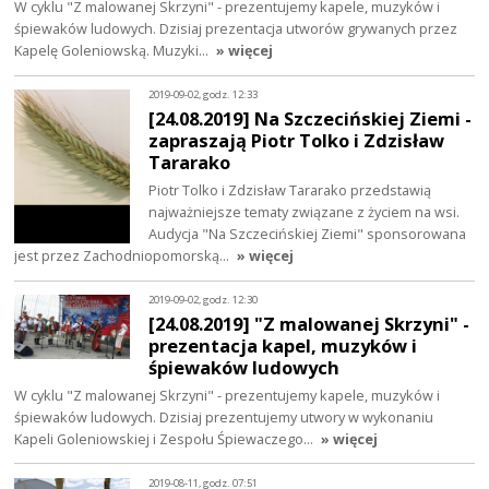
W cyklu "Z malowanej Skrzyni" - prezentujemy kapele, muzyków i
śpiewaków ludowych. Dzisiaj prezentacja utworów grywanych przez
Kapelę Goleniowską. Muzyki…
» więcej
2019-09-02, godz. 12:33
[24.08.2019] Na Szczecińskiej Ziemi -
zapraszają Piotr Tolko i Zdzisław
Tararako
Piotr Tolko i Zdzisław Tararako przedstawią
najważniejsze tematy związane z życiem na wsi.
Audycja "Na Szczecińskiej Ziemi" sponsorowana
jest przez Zachodniopomorską…
» więcej
2019-09-02, godz. 12:30
[24.08.2019] "Z malowanej Skrzyni" -
prezentacja kapel, muzyków i
śpiewaków ludowych
W cyklu "Z malowanej Skrzyni" - prezentujemy kapele, muzyków i
śpiewaków ludowych. Dzisiaj prezentujemy utwory w wykonaniu
Kapeli Goleniowskiej i Zespołu Śpiewaczego…
» więcej
2019-08-11, godz. 07:51