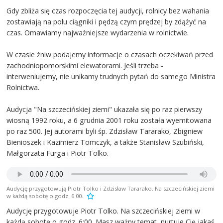
Gdy zbliża się czas rozpoczęcia tej audycji, rolnicy bez wahania
zostawiają na polu ciągniki i pędzą czym prędzej by zdążyć na
czas. Omawiamy najważniejsze wydarzenia w rolnictwie.
W czasie żniw podajemy informacje o czasach oczekiwań przed
zachodniopomorskimi elewatorami. Jeśli trzeba -
interweniujemy, nie unikamy trudnych pytań do samego Ministra
Rolnictwa.
Audycja "Na szczecińskiej ziemi" ukazała się po raz pierwszy
wiosną 1992 roku, a 6 grudnia 2001 roku została wyemitowana
po raz 500. Jej autorami byli śp. Zdzisław Tararako, Zbigniew
Bienioszek i Kazimierz Tomczyk, a także Stanisław Szubiński,
Małgorzata Furga i Piotr Tolko.
Audycję przygotowują Piotr Tolko i Zdzisław Tararako. Na szczecińskiej ziemi
w każdą sobotę o godz. 6.00.
Audycję przygotowuje Piotr Tolko. Na szczecińskiej ziemi w
każdą sobotę o godz. 6:00. Masz ważny temat, nurtuje Cię jakaś