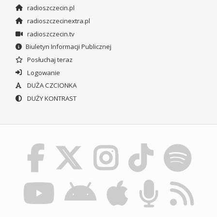
radioszczecin.pl
radioszczecinextra.pl
radioszczecin.tv
Biuletyn Informacji Publicznej
Posłuchaj teraz
Logowanie
DUŻA CZCIONKA
DUŻY KONTRAST