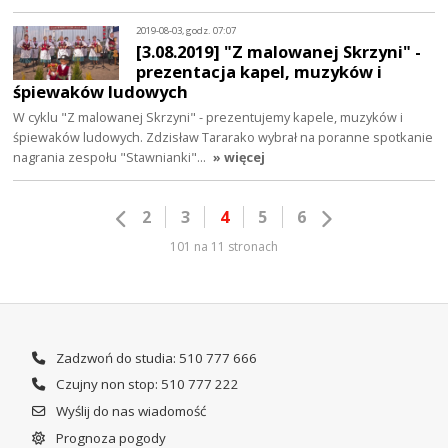
2019-08-03, godz. 07:07
[3.08.2019] "Z malowanej Skrzyni" -
prezentacja kapel, muzyków i
śpiewaków ludowych
W cyklu "Z malowanej Skrzyni" - prezentujemy kapele, muzyków i
śpiewaków ludowych. Zdzisław Tararako wybrał na poranne spotkanie
nagrania zespołu "Stawnianki"…
» więcej
2
3
4
5
6
101 na 11 stronach
Zadzwoń do studia: 510 777 666
Czujny non stop: 510 777 222
Wyślij do nas wiadomość
Prognoza pogody