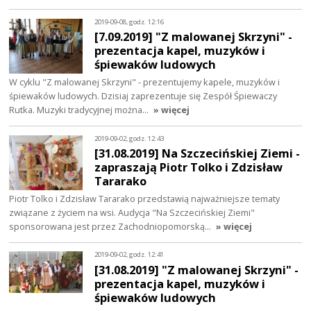
2019-09-08, godz. 12:16
[7.09.2019] "Z malowanej Skrzyni" -
prezentacja kapel, muzyków i
śpiewaków ludowych
W cyklu "Z malowanej Skrzyni" - prezentujemy kapele, muzyków i
śpiewaków ludowych. Dzisiaj zaprezentuje się Zespół Śpiewaczy
Rutka. Muzyki tradycyjnej można…
» więcej
2019-09-02, godz. 12:43
[31.08.2019] Na Szczecińskiej Ziemi -
zapraszają Piotr Tolko i Zdzisław
Tararako
Piotr Tolko i Zdzisław Tararako przedstawią najważniejsze tematy
związane z życiem na wsi. Audycja "Na Szczecińskiej Ziemi"
sponsorowana jest przez Zachodniopomorską…
» więcej
2019-09-02, godz. 12:41
[31.08.2019] "Z malowanej Skrzyni" -
prezentacja kapel, muzyków i
śpiewaków ludowych