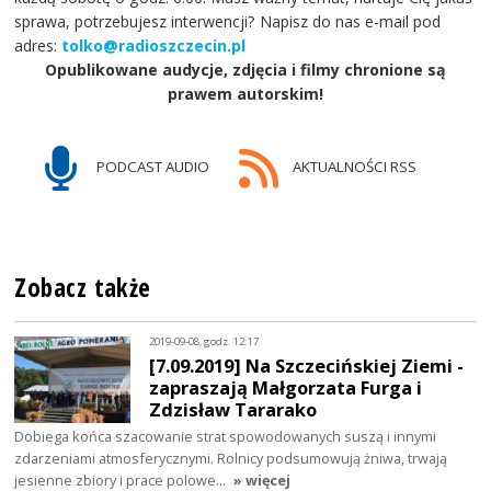
sprawa, potrzebujesz interwencji? Napisz do nas e-mail pod
adres:
tolko@radioszczecin.pl
Opublikowane audycje, zdjęcia i filmy chronione są
prawem autorskim!
PODCAST AUDIO
AKTUALNOŚCI RSS
Zobacz także
2019-09-08, godz. 12:17
[7.09.2019] Na Szczecińskiej Ziemi -
zapraszają Małgorzata Furga i
Zdzisław Tararako
Dobiega końca szacowanie strat spowodowanych suszą i innymi
zdarzeniami atmosferycznymi. Rolnicy podsumowują żniwa, trwają
jesienne zbiory i prace polowe…
» więcej