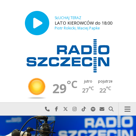
SŁUCHAJ TERAZ
LATO KIEROWCÓW do 18:00
Piotr Rokicki, Maciej Papke
°C
jutro
pojutrze
29
°C
°C
27
22
Najlepiej po prostu do nas zadzwoń
Odwiedź nas na Facebook-u
Odwiedź nas na X
Odwiedź nas na Instagram-ie
Odwiedź nas na TikTok-u
Szukaj nas na Spotify
Wyślij do nas w
Szukaj