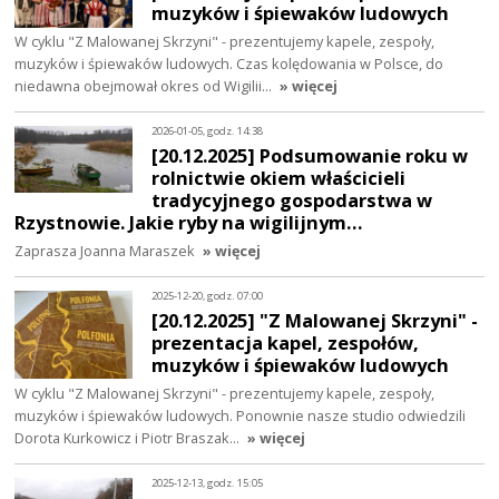
muzyków i śpiewaków ludowych
W cyklu "Z Malowanej Skrzyni" - prezentujemy kapele, zespoły,
muzyków i śpiewaków ludowych. Czas kolędowania w Polsce, do
niedawna obejmował okres od Wigilii…
» więcej
2026-01-05, godz. 14:38
[20.12.2025] Podsumowanie roku w
rolnictwie okiem właścicieli
tradycyjnego gospodarstwa w
Rzystnowie. Jakie ryby na wigilijnym…
Zaprasza Joanna Maraszek
» więcej
2025-12-20, godz. 07:00
[20.12.2025] "Z Malowanej Skrzyni" -
prezentacja kapel, zespołów,
muzyków i śpiewaków ludowych
W cyklu "Z Malowanej Skrzyni" - prezentujemy kapele, zespoły,
muzyków i śpiewaków ludowych. Ponownie nasze studio odwiedzili
Dorota Kurkowicz i Piotr Braszak…
» więcej
2025-12-13, godz. 15:05