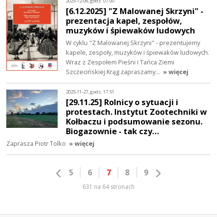
2025-12-06, godz. 07:00
[6.12.2025] "Z Malowanej Skrzyni" -
prezentacja kapel, zespołów,
muzyków i śpiewaków ludowych
W cyklu "Z Malowanej Skrzyni" - prezentujemy
kapele, zespoły, muzyków i śpiewaków ludowych.
Wraz z Zespołem Pieśni i Tańca Ziemi
Szczecińskiej Krąg zapraszamy…
» więcej
2025-11-27, godz. 17:51
[29.11.25] Rolnicy o sytuacji i
protestach. Instytut Zootechniki w
Kołbaczu i podsumowanie sezonu.
Biogazownie - tak czy…
Zaprasza Piotr Tolko
» więcej
5
6
7
8
9
631 na 64 stronach