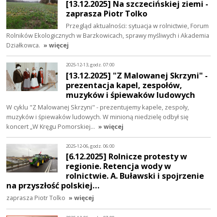
[13.12.2025] Na szczecińskiej ziemi -
zaprasza Piotr Tolko
Przegląd aktualności: sytuacja w rolnictwie, Forum
Rolników Ekologicznych w Barzkowicach, sprawy myśliwych i Akademia
Działkowca.
» więcej
2025-12-13, godz. 07:00
[13.12.2025] "Z Malowanej Skrzyni" -
prezentacja kapel, zespołów,
muzyków i śpiewaków ludowych
W cyklu "Z Malowanej Skrzyni" - prezentujemy kapele, zespoły,
muzyków i śpiewaków ludowych. W minioną niedzielę odbył się
koncert „W Kręgu Pomorskiej…
» więcej
2025-12-06, godz. 06:00
[6.12.2025] Rolnicze protesty w
regionie. Retencja wody w
rolnictwie. A. Buławski i spojrzenie
na przyszłość polskiej…
zaprasza Piotr Tolko
» więcej