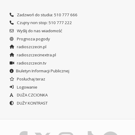
Zadzwoń do studia: 510 777 666
Czujny non stop: 510 777 222
Wyślij do nas wiadomość
Prognoza pogody
radioszczecin.pl
radioszczecinextra.pl
radioszczecin.tv
Biuletyn Informacji Publicznej
Posłuchaj teraz
Logowanie
DUŻA CZCIONKA
DUŻY KONTRAST