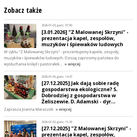
Zobacz także
2026-01-03, godz. 07:00
[3.01.2026] "Z Malowanej Skrzyni" -
prezentacja kapel, zespołów,
muzyków i śpiewaków ludowych
W cyklu "Z Malowanej Skrzyni" - prezentujemy kapele, zespoły,
muzyków i śpiewaków ludowych. Dzisiaj zaprosimy państwa do
wysłuchania kolęd i pastorałek…
» więcej
2026-01-05, godz. 14:47
[27.12.2025] Jak dają sobie radę
gospodarstwa ekologiczne? S.
Dobrodziej z gospodarstwa w
Żeliszewie. D. Adamski - dyr…
Zaprasza Joanna Maraszek
» więcej
2026-01-02, godz. 15:29
[27.12.2025] "Z Malowanej Skrzyni" -
prezentacja kapel, zespołów,