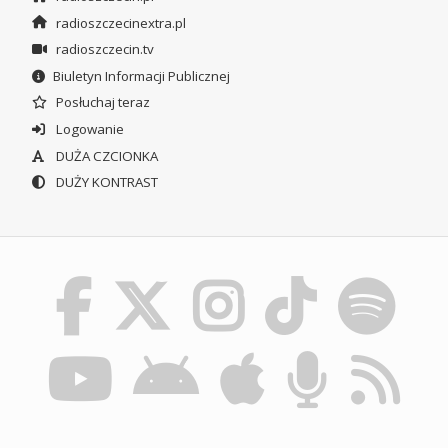
radioszczecinextra.pl
radioszczecin.tv
Biuletyn Informacji Publicznej
Posłuchaj teraz
Logowanie
DUŻA CZCIONKA
DUŻY KONTRAST