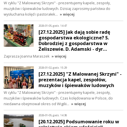
W cyklu "Z Malowanej Skrzyni" - prezentujemy kapele, zespoły,
muzyków i śpiewaków ludowych. Dzisiaj zaprosimy państwa do
wysłuchania kolęd i pastorałek…
» więcej
2026-01-05, godz. 14:47
[27.12.2025] Jak dają sobie radę
gospodarstwa ekologiczne? S.
Dobrodziej z gospodarstwa w
Żeliszewie. D. Adamski - dyr…
Zaprasza Joanna Maraszek
» więcej
2026-01-02, godz. 15:29
[27.12.2025] "Z Malowanej Skrzyni" -
prezentacja kapel, zespołów,
muzyków i śpiewaków ludowych
W cyklu "Z Malowanej Skrzyni" - prezentujemy kapele, zespoły,
muzyków i śpiewaków ludowych. Czas kolędowania w Polsce, do
niedawna obejmował okres od Wigilii…
» więcej
2026-01-05, godz. 14:38
[20.12.2025] Podsumowanie roku w