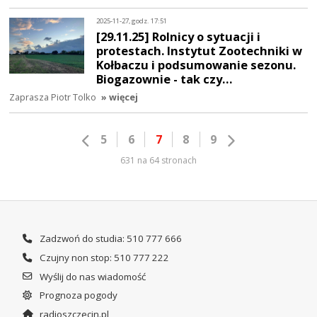
2025-11-27, godz. 17:51
[29.11.25] Rolnicy o sytuacji i
protestach. Instytut Zootechniki w
Kołbaczu i podsumowanie sezonu.
Biogazownie - tak czy…
Zaprasza Piotr Tolko
» więcej
5
6
7
8
9
631 na 64 stronach
Zadzwoń do studia: 510 777 666
Czujny non stop: 510 777 222
Wyślij do nas wiadomość
Prognoza pogody
radioszczecin.pl