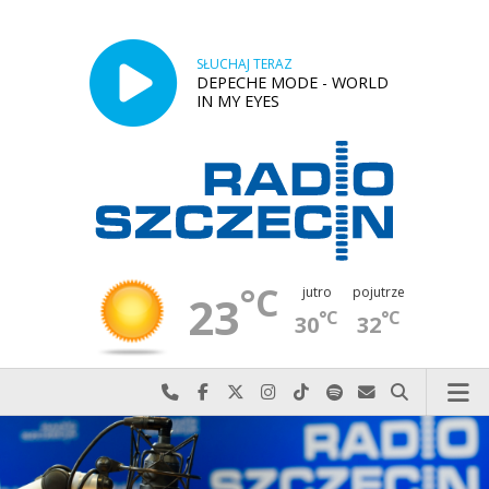
SŁUCHAJ TERAZ
DEPECHE MODE - WORLD
IN MY EYES
°C
jutro
pojutrze
23
°C
°C
30
32
Najlepiej po prostu do nas zadzwoń
Odwiedź nas na Facebook-u
Odwiedź nas na X
Odwiedź nas na Instagram-ie
Odwiedź nas na TikTok-u
Szukaj nas na Spotify
Wyślij do nas w
Szukaj