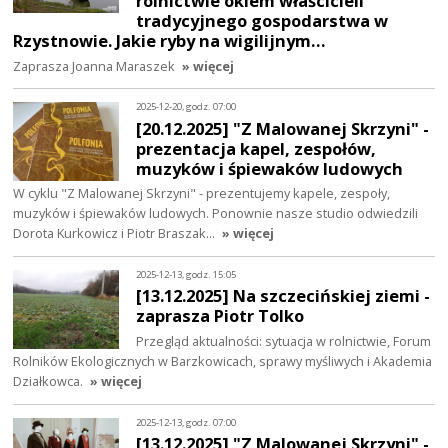
rolnictwie okiem właścicieli
tradycyjnego gospodarstwa w
Rzystnowie. Jakie ryby na wigilijnym…
Zaprasza Joanna Maraszek
» więcej
2025-12-20, godz. 07:00
[20.12.2025] "Z Malowanej Skrzyni" -
prezentacja kapel, zespołów,
muzyków i śpiewaków ludowych
W cyklu "Z Malowanej Skrzyni" - prezentujemy kapele, zespoły,
muzyków i śpiewaków ludowych. Ponownie nasze studio odwiedzili
Dorota Kurkowicz i Piotr Braszak…
» więcej
2025-12-13, godz. 15:05
[13.12.2025] Na szczecińskiej ziemi -
zaprasza Piotr Tolko
Przegląd aktualności: sytuacja w rolnictwie, Forum
Rolników Ekologicznych w Barzkowicach, sprawy myśliwych i Akademia
Działkowca.
» więcej
2025-12-13, godz. 07:00
[13.12.2025] "Z Malowanej Skrzyni" -