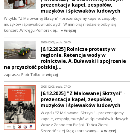
prezentacja kapel, zespołów,
muzyków i śpiewaków ludowych
W cyklu "Z Malowanej Skrzyni" - prezentujemy kapele, zespoły,
muzyków i śpiewaków ludowych. W minioną niedzielę odbył się
koncert „W Kręgu Pomorskiej…
» więcej
2025-12-06, godz. 06:00
[6.12.2025] Rolnicze protesty w
regionie. Retencja wody w
rolnictwie. A. Buławski i spojrzenie
na przyszłość polskiej…
zaprasza Piotr Tolko
» więcej
2025-12-06, godz. 07:00
[6.12.2025] "Z Malowanej Skrzyni" -
prezentacja kapel, zespołów,
muzyków i śpiewaków ludowych
W cyklu "Z Malowanej Skrzyni" - prezentujemy
kapele, zespoły, muzyków i śpiewaków ludowych.
Wraz z Zespołem Pieśni i Tańca Ziemi
Szczecińskiej Krąg zapraszamy…
» więcej