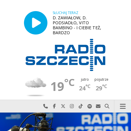
SŁUCHAJ TERAZ
D. ZAWIAŁOW, D.
PODSIADŁO, VITO
BAMBINO - I CIEBIE TEŻ,
BARDZO
°C
jutro
pojutrze
19
°C
°C
24
29
Najlepiej po prostu do nas zadzwoń
Odwiedź nas na Facebook-u
Odwiedź nas na X
Odwiedź nas na Instagram-ie
Odwiedź nas na TikTok-u
Szukaj nas na Spotify
Wyślij do nas w
Szukaj