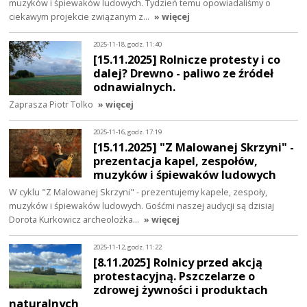
muzyków i śpiewaków ludowych. Tydzień temu opowiadaliśmy o
ciekawym projekcie związanym z…
» więcej
2025-11-18, godz. 11:40
[15.11.2025] Rolnicze protesty i co
dalej? Drewno - paliwo ze źródeł
odnawialnych.
Zaprasza Piotr Tolko
» więcej
2025-11-16, godz. 17:19
[15.11.2025] "Z Malowanej Skrzyni" -
prezentacja kapel, zespołów,
muzyków i śpiewaków ludowych
W cyklu "Z Malowanej Skrzyni" - prezentujemy kapele, zespoły,
muzyków i śpiewaków ludowych. Gośćmi naszej audycji są dzisiaj
Dorota Kurkowicz archeolożka…
» więcej
2025-11-12, godz. 11:22
[8.11.2025] Rolnicy przed akcją
protestacyjną. Pszczelarze o
zdrowej żywności i produktach
naturalnych