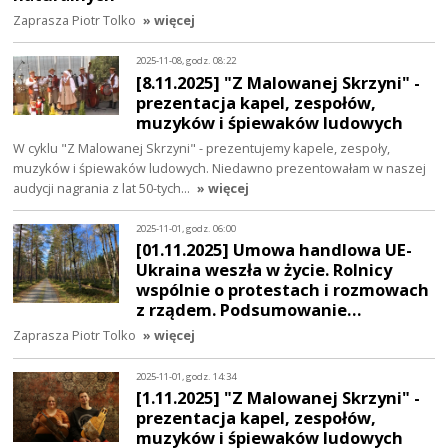
Zaprasza Piotr Tolko
» więcej
2025-11-08, godz. 08:22
[8.11.2025] "Z Malowanej Skrzyni" -
prezentacja kapel, zespołów,
muzyków i śpiewaków ludowych
W cyklu "Z Malowanej Skrzyni" - prezentujemy kapele, zespoły,
muzyków i śpiewaków ludowych. Niedawno prezentowałam w naszej
audycji nagrania z lat 50-tych…
» więcej
2025-11-01, godz. 06:00
[01.11.2025] Umowa handlowa UE-
Ukraina weszła w życie. Rolnicy
wspólnie o protestach i rozmowach
z rządem. Podsumowanie…
Zaprasza Piotr Tolko
» więcej
2025-11-01, godz. 14:34
[1.11.2025] "Z Malowanej Skrzyni" -
prezentacja kapel, zespołów,
muzyków i śpiewaków ludowych