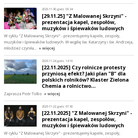
2025-11-30, godz. 05:34
[29.11.25] "Z Malowanej Skrzyni" -
prezentacja kapel, zespołów,
muzyków i śpiewaków ludowych
W cyklu "Z Malowanej Skrzyni" - prezentujemy kapele, zespoły,
muzyków i śpiewaków ludowych. W wigilię św. Katarzyny i św. Andrzeja,
młodzież czyniła…
» więcej
2025-11-24, godz. 14:16
[22.11.2025] Czy rolnicze protesty
przyniosą efekt? Jaki plan "B" dla
polskich rolników? Klaster Zielona
Chemia a rolnictwo…
Zaprasza Piotr Tolko
» więcej
2025-11-22, godz. 07:30
[22.11.2025] "Z Malowanej Skrzyni" -
prezentacja kapel, zespołów,
muzyków i śpiewaków ludowych
W cyklu "Z Malowanej Skrzyni" - prezentujemy kapele, zespoły,