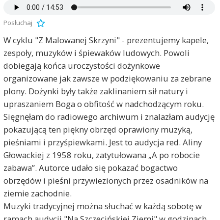
Posłuchaj
W cyklu "Z Malowanej Skrzyni" - prezentujemy kapele,
zespoły, muzyków i śpiewaków ludowych. Powoli
dobiegają końca uroczystości dożynkowe
organizowane jak zawsze w podziękowaniu za zebrane
plony. Dożynki były także zaklinaniem sił natury i
upraszaniem Boga o obfitość w nadchodzącym roku.
Sięgnęłam do radiowego archiwum i znalazłam audycję
pokazującą ten piękny obrzęd oprawiony muzyką,
pieśniami i przyśpiewkami. Jest to audycja red. Aliny
Głowackiej z 1958 roku, zatytułowana „A po robocie
zabawa”. Autorce udało się pokazać bogactwo
obrzędów i pieśni przywiezionych przez osadników na
ziemie zachodnie.
Muzyki tradycyjnej można słuchać w każdą sobotę w
ramach audycji "Na Szczecińskiej Ziemi" w godzinach