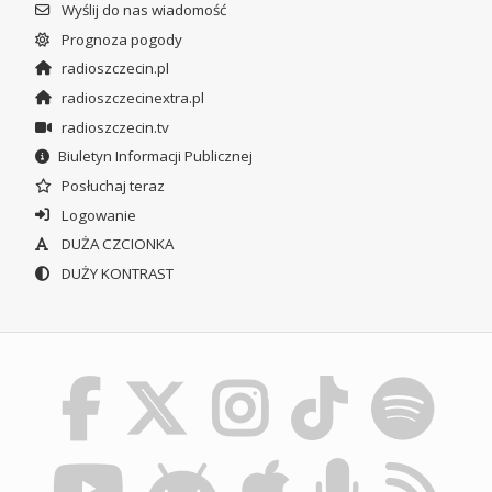
Wyślij do nas wiadomość
Prognoza pogody
radioszczecin.pl
radioszczecinextra.pl
radioszczecin.tv
Biuletyn Informacji Publicznej
Posłuchaj teraz
Logowanie
DUŻA CZCIONKA
DUŻY KONTRAST