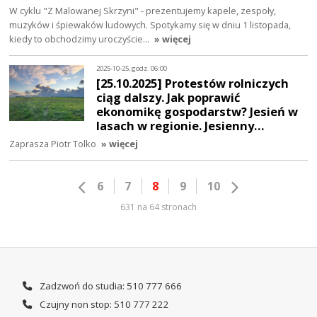
W cyklu "Z Malowanej Skrzyni" - prezentujemy kapele, zespoły,
muzyków i śpiewaków ludowych. Spotykamy się w dniu 1 listopada,
kiedy to obchodzimy uroczyście…
» więcej
2025-10-25, godz. 06:00
[25.10.2025] Protestów rolniczych
ciąg dalszy. Jak poprawić
ekonomikę gospodarstw? Jesień w
lasach w regionie. Jesienny…
Zaprasza Piotr Tolko
» więcej
6
7
8
9
10
631 na 64 stronach
Zadzwoń do studia: 510 777 666
Czujny non stop: 510 777 222