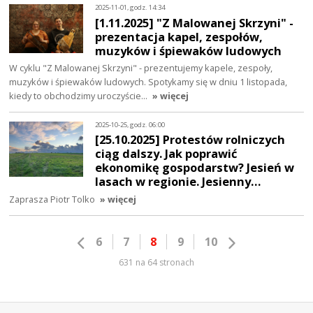
2025-11-01, godz. 14:34
[1.11.2025] "Z Malowanej Skrzyni" -
prezentacja kapel, zespołów,
muzyków i śpiewaków ludowych
W cyklu "Z Malowanej Skrzyni" - prezentujemy kapele, zespoły,
muzyków i śpiewaków ludowych. Spotykamy się w dniu 1 listopada,
kiedy to obchodzimy uroczyście…
» więcej
2025-10-25, godz. 06:00
[25.10.2025] Protestów rolniczych
ciąg dalszy. Jak poprawić
ekonomikę gospodarstw? Jesień w
lasach w regionie. Jesienny…
Zaprasza Piotr Tolko
» więcej
6
7
8
9
10
631 na 64 stronach