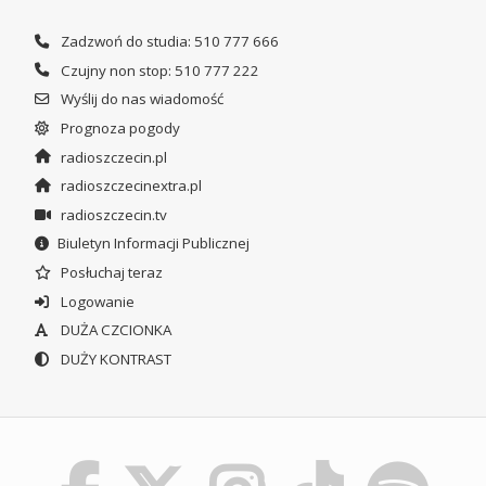
Zadzwoń do studia: 510 777 666
Czujny non stop: 510 777 222
Wyślij do nas wiadomość
Prognoza pogody
radioszczecin.pl
radioszczecinextra.pl
radioszczecin.tv
Biuletyn Informacji Publicznej
Posłuchaj teraz
Logowanie
DUŻA CZCIONKA
DUŻY KONTRAST