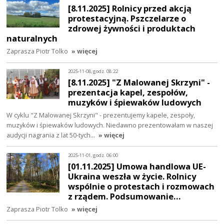
[8.11.2025] Rolnicy przed akcją
protestacyjną. Pszczelarze o
zdrowej żywności i produktach
naturalnych
Zaprasza Piotr Tolko
» więcej
2025-11-08, godz. 08:22
[8.11.2025] "Z Malowanej Skrzyni" -
prezentacja kapel, zespołów,
muzyków i śpiewaków ludowych
W cyklu "Z Malowanej Skrzyni" - prezentujemy kapele, zespoły,
muzyków i śpiewaków ludowych. Niedawno prezentowałam w naszej
audycji nagrania z lat 50-tych…
» więcej
2025-11-01, godz. 06:00
[01.11.2025] Umowa handlowa UE-
Ukraina weszła w życie. Rolnicy
wspólnie o protestach i rozmowach
z rządem. Podsumowanie…
Zaprasza Piotr Tolko
» więcej