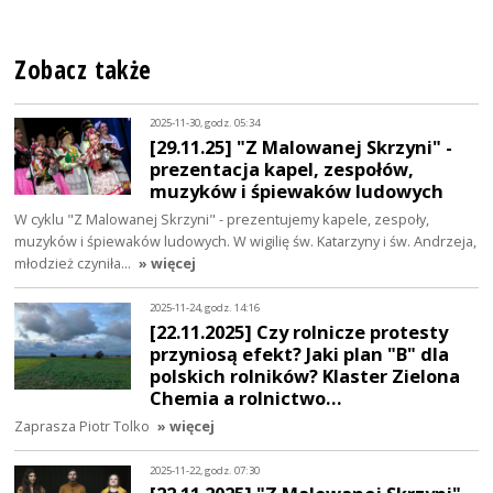
Zobacz także
2025-11-30, godz. 05:34
[29.11.25] "Z Malowanej Skrzyni" -
prezentacja kapel, zespołów,
muzyków i śpiewaków ludowych
W cyklu "Z Malowanej Skrzyni" - prezentujemy kapele, zespoły,
muzyków i śpiewaków ludowych. W wigilię św. Katarzyny i św. Andrzeja,
młodzież czyniła…
» więcej
2025-11-24, godz. 14:16
[22.11.2025] Czy rolnicze protesty
przyniosą efekt? Jaki plan "B" dla
polskich rolników? Klaster Zielona
Chemia a rolnictwo…
Zaprasza Piotr Tolko
» więcej
2025-11-22, godz. 07:30