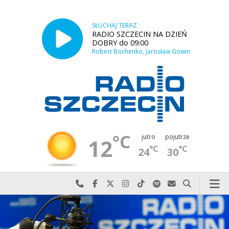
SŁUCHAJ TERAZ
RADIO SZCZECIN NA DZIEŃ
DOBRY do 09:00
Robert Bochenko, Jarosław Gowin
°C
jutro
pojutrze
12
°C
°C
24
30
Najlepiej po prostu do nas zadzwoń
Odwiedź nas na Facebook-u
Odwiedź nas na X
Odwiedź nas na Instagram-ie
Odwiedź nas na TikTok-u
Szukaj nas na Spotify
Wyślij do nas w
Szukaj