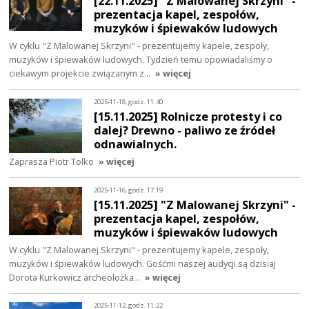
[22.11.2025] "Z Malowanej Skrzyni" -
prezentacja kapel, zespołów,
muzyków i śpiewaków ludowych
W cyklu "Z Malowanej Skrzyni" - prezentujemy kapele, zespoły,
muzyków i śpiewaków ludowych. Tydzień temu opowiadaliśmy o
ciekawym projekcie związanym z…
» więcej
2025-11-18, godz. 11:40
[15.11.2025] Rolnicze protesty i co
dalej? Drewno - paliwo ze źródeł
odnawialnych.
Zaprasza Piotr Tolko
» więcej
2025-11-16, godz. 17:19
[15.11.2025] "Z Malowanej Skrzyni" -
prezentacja kapel, zespołów,
muzyków i śpiewaków ludowych
W cyklu "Z Malowanej Skrzyni" - prezentujemy kapele, zespoły,
muzyków i śpiewaków ludowych. Gośćmi naszej audycji są dzisiaj
Dorota Kurkowicz archeolożka…
» więcej
2025-11-12, godz. 11:22