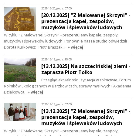
2025-12-20, godz. 07:00
[20.12.2025] "Z Malowanej Skrzyni" -
prezentacja kapel, zespołów,
muzyków i śpiewaków ludowych
W cyklu "Z Malowanej Skrzyni" - prezentujemy kapele, zespoły,
muzyków i śpiewaków ludowych. Ponownie nasze studio odwiedzili
Dorota Kurkowicz i Piotr Braszak…
» więcej
2025-12-13, godz. 15:05
[13.12.2025] Na szczecińskiej ziemi -
zaprasza Piotr Tolko
Przegląd aktualności: sytuacja w rolnictwie, Forum
Rolników Ekologicznych w Barzkowicach, sprawy myśliwych i Akademia
Działkowca.
» więcej
2025-12-13, godz. 07:00
[13.12.2025] "Z Malowanej Skrzyni" -
prezentacja kapel, zespołów,
muzyków i śpiewaków ludowych
W cyklu "Z Malowanej Skrzyni" - prezentujemy kapele, zespoły,