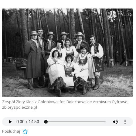
Zespół Złoty Kłos z Goleniowa; fot. Bolechowskie Archiwum Cyfrowe,
zbioryspoleczne.pl
Posłuchaj