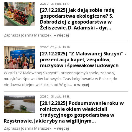
2026-01-05, godz. 14:47
[27.12.2025] Jak dają sobie radę
gospodarstwa ekologiczne? S.
Dobrodziej z gospodarstwa w
Żeliszewie. D. Adamski - dyr…
Zaprasza Joanna Maraszek
» więcej
2026-01-02, godz. 15:29
[27.12.2025] "Z Malowanej Skrzyni" -
prezentacja kapel, zespołów,
muzyków i śpiewaków ludowych
W cyklu "Z Malowanej Skrzyni" - prezentujemy kapele, zespoły,
muzyków i śpiewaków ludowych. Czas kolędowania w Polsce, do
niedawna obejmował okres od Wigilii…
» więcej
2026-01-05, godz. 14:38
[20.12.2025] Podsumowanie roku w
rolnictwie okiem właścicieli
tradycyjnego gospodarstwa w
Rzystnowie. Jakie ryby na wigilijnym…
Zaprasza Joanna Maraszek
» więcej