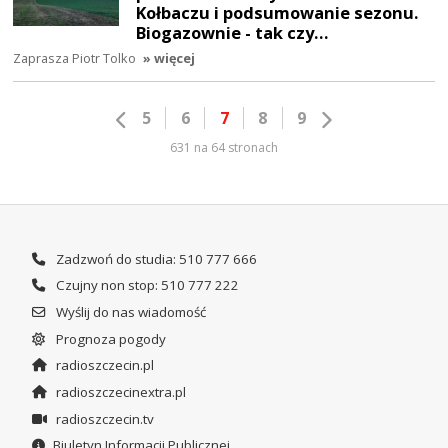
Kołbaczu i podsumowanie sezonu.
Biogazownie - tak czy…
Zaprasza Piotr Tolko
» więcej
5
6
7
8
9
631 na 64 stronach
Zadzwoń do studia: 510 777 666
Czujny non stop: 510 777 222
Wyślij do nas wiadomość
Prognoza pogody
radioszczecin.pl
radioszczecinextra.pl
radioszczecin.tv
Biuletyn Informacji Publicznej