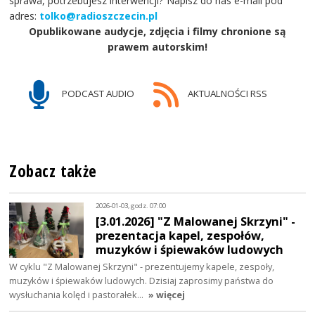
sprawa, potrzebujesz interwencji? Napisz do nas e-mail pod
adres:
tolko@radioszczecin.pl
Opublikowane audycje, zdjęcia i filmy chronione są
prawem autorskim!
PODCAST AUDIO
AKTUALNOŚCI RSS
Zobacz także
2026-01-03, godz. 07:00
[3.01.2026] "Z Malowanej Skrzyni" -
prezentacja kapel, zespołów,
muzyków i śpiewaków ludowych
W cyklu "Z Malowanej Skrzyni" - prezentujemy kapele, zespoły,
muzyków i śpiewaków ludowych. Dzisiaj zaprosimy państwa do
wysłuchania kolęd i pastorałek…
» więcej