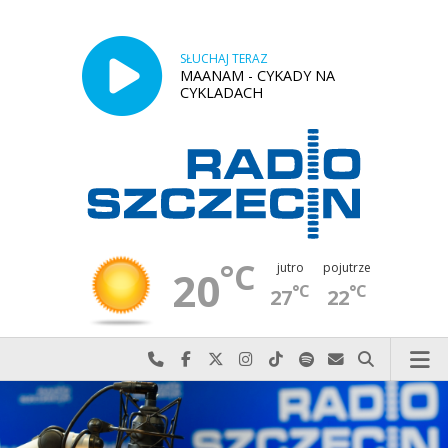
SŁUCHAJ TERAZ
MAANAM - CYKADY NA
CYKLADACH
°C
jutro
pojutrze
20
°C
°C
27
22
Najlepiej po prostu do nas zadzwoń
Odwiedź nas na Facebook-u
Odwiedź nas na X
Odwiedź nas na Instagram-ie
Odwiedź nas na TikTok-u
Szukaj nas na Spotify
Wyślij do nas w
Szukaj