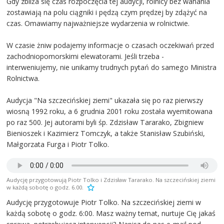
Gdy zbliża się czas rozpoczęcia tej audycji, rolnicy bez wahania
zostawiają na polu ciągniki i pędzą czym prędzej by zdążyć na
czas. Omawiamy najważniejsze wydarzenia w rolnictwie.
W czasie żniw podajemy informacje o czasach oczekiwań przed
zachodniopomorskimi elewatorami. Jeśli trzeba -
interweniujemy, nie unikamy trudnych pytań do samego Ministra
Rolnictwa.
Audycja "Na szczecińskiej ziemi" ukazała się po raz pierwszy
wiosną 1992 roku, a 6 grudnia 2001 roku została wyemitowana
po raz 500. Jej autorami byli śp. Zdzisław Tararako, Zbigniew
Bienioszek i Kazimierz Tomczyk, a także Stanisław Szubiński,
Małgorzata Furga i Piotr Tolko.
Audycję przygotowują Piotr Tolko i Zdzisław Tararako. Na szczecińskiej ziemi
w każdą sobotę o godz. 6.00.
Audycję przygotowuje Piotr Tolko. Na szczecińskiej ziemi w
każdą sobotę o godz. 6:00. Masz ważny temat, nurtuje Cię jakaś