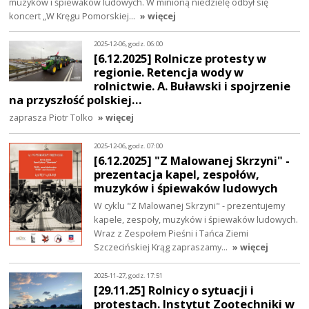
muzyków i śpiewaków ludowych. W minioną niedzielę odbył się
koncert „W Kręgu Pomorskiej…
» więcej
2025-12-06, godz. 06:00
[6.12.2025] Rolnicze protesty w
regionie. Retencja wody w
rolnictwie. A. Buławski i spojrzenie
na przyszłość polskiej…
zaprasza Piotr Tolko
» więcej
2025-12-06, godz. 07:00
[6.12.2025] "Z Malowanej Skrzyni" -
prezentacja kapel, zespołów,
muzyków i śpiewaków ludowych
W cyklu "Z Malowanej Skrzyni" - prezentujemy
kapele, zespoły, muzyków i śpiewaków ludowych.
Wraz z Zespołem Pieśni i Tańca Ziemi
Szczecińskiej Krąg zapraszamy…
» więcej
2025-11-27, godz. 17:51
[29.11.25] Rolnicy o sytuacji i
protestach. Instytut Zootechniki w