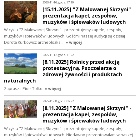
2025-11-16, godz. 17:19
[15.11.2025] "Z Malowanej Skrzyni" -
prezentacja kapel, zespołów,
muzyków i śpiewaków ludowych
W cyklu "Z Malowanej Skrzyni" - prezentujemy kapele, zespoły,
muzyków i śpiewaków ludowych. Gośćmi naszej audycji są dzisiaj
Dorota Kurkowicz archeolożka…
» więcej
2025-11-12, godz. 11:22
[8.11.2025] Rolnicy przed akcją
protestacyjną. Pszczelarze o
zdrowej żywności i produktach
naturalnych
Zaprasza Piotr Tolko
» więcej
2025-11-08, godz. 08:22
[8.11.2025] "Z Malowanej Skrzyni" -
prezentacja kapel, zespołów,
muzyków i śpiewaków ludowych
W cyklu "Z Malowanej Skrzyni" - prezentujemy kapele, zespoły,
muzyków i śpiewaków ludowych. Niedawno prezentowałam w naszej