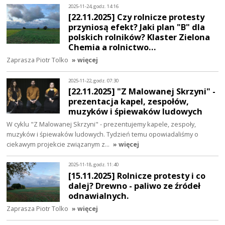
2025-11-24, godz. 14:16
[22.11.2025] Czy rolnicze protesty
przyniosą efekt? Jaki plan "B" dla
polskich rolników? Klaster Zielona
Chemia a rolnictwo…
Zaprasza Piotr Tolko
» więcej
2025-11-22, godz. 07:30
[22.11.2025] "Z Malowanej Skrzyni" -
prezentacja kapel, zespołów,
muzyków i śpiewaków ludowych
W cyklu "Z Malowanej Skrzyni" - prezentujemy kapele, zespoły,
muzyków i śpiewaków ludowych. Tydzień temu opowiadaliśmy o
ciekawym projekcie związanym z…
» więcej
2025-11-18, godz. 11:40
[15.11.2025] Rolnicze protesty i co
dalej? Drewno - paliwo ze źródeł
odnawialnych.
Zaprasza Piotr Tolko
» więcej