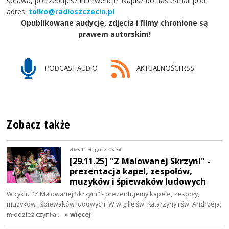
sprawa, potrzebujesz interwencji? Napisz do nas e-mail pod
adres:
tolko@radioszczecin.pl
Opublikowane audycje, zdjęcia i filmy chronione są
prawem autorskim!
PODCAST AUDIO
AKTUALNOŚCI RSS
Zobacz także
2025-11-30, godz. 05:34
[29.11.25] "Z Malowanej Skrzyni" -
prezentacja kapel, zespołów,
muzyków i śpiewaków ludowych
W cyklu "Z Malowanej Skrzyni" - prezentujemy kapele, zespoły,
muzyków i śpiewaków ludowych. W wigilię św. Katarzyny i św. Andrzeja,
młodzież czyniła…
» więcej