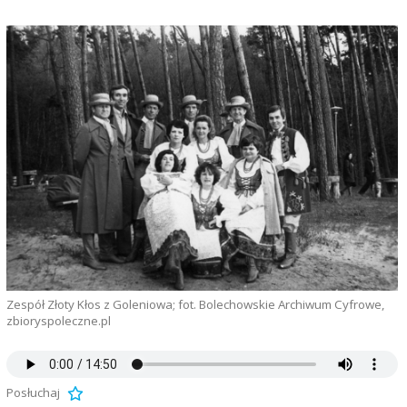
Zespół Złoty Kłos z Goleniowa; fot. Bolechowskie Archiwum Cyfrowe,
zbioryspoleczne.pl
Posłuchaj