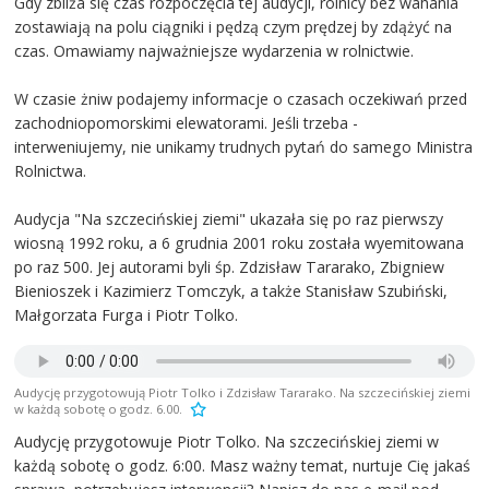
Gdy zbliża się czas rozpoczęcia tej audycji, rolnicy bez wahania
zostawiają na polu ciągniki i pędzą czym prędzej by zdążyć na
czas. Omawiamy najważniejsze wydarzenia w rolnictwie.
W czasie żniw podajemy informacje o czasach oczekiwań przed
zachodniopomorskimi elewatorami. Jeśli trzeba -
interweniujemy, nie unikamy trudnych pytań do samego Ministra
Rolnictwa.
Audycja "Na szczecińskiej ziemi" ukazała się po raz pierwszy
wiosną 1992 roku, a 6 grudnia 2001 roku została wyemitowana
po raz 500. Jej autorami byli śp. Zdzisław Tararako, Zbigniew
Bienioszek i Kazimierz Tomczyk, a także Stanisław Szubiński,
Małgorzata Furga i Piotr Tolko.
Audycję przygotowują Piotr Tolko i Zdzisław Tararako. Na szczecińskiej ziemi
w każdą sobotę o godz. 6.00.
Audycję przygotowuje Piotr Tolko. Na szczecińskiej ziemi w
każdą sobotę o godz. 6:00. Masz ważny temat, nurtuje Cię jakaś