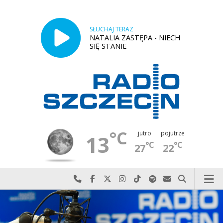
SŁUCHAJ TERAZ
NATALIA ZASTĘPA - NIECH
SIĘ STANIE
°C
jutro
pojutrze
13
°C
°C
27
22
Najlepiej po prostu do nas zadzwoń
Odwiedź nas na Facebook-u
Odwiedź nas na X
Odwiedź nas na Instagram-ie
Odwiedź nas na TikTok-u
Szukaj nas na Spotify
Wyślij do nas w
Szukaj