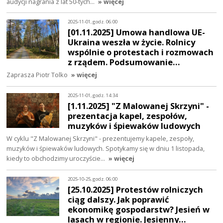
audycji nagrania z lat 50-tych…
» więcej
2025-11-01, godz. 06:00
[01.11.2025] Umowa handlowa UE-
Ukraina weszła w życie. Rolnicy
wspólnie o protestach i rozmowach
z rządem. Podsumowanie…
Zaprasza Piotr Tolko
» więcej
2025-11-01, godz. 14:34
[1.11.2025] "Z Malowanej Skrzyni" -
prezentacja kapel, zespołów,
muzyków i śpiewaków ludowych
W cyklu "Z Malowanej Skrzyni" - prezentujemy kapele, zespoły,
muzyków i śpiewaków ludowych. Spotykamy się w dniu 1 listopada,
kiedy to obchodzimy uroczyście…
» więcej
2025-10-25, godz. 06:00
[25.10.2025] Protestów rolniczych
ciąg dalszy. Jak poprawić
ekonomikę gospodarstw? Jesień w
lasach w regionie. Jesienny…