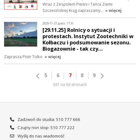
Wraz z Zespołem Pieśni i Tańca Ziemi
Szczecińskiej Krąg zapraszamy…
» więcej
2025-11-27, godz. 17:51
[29.11.25] Rolnicy o sytuacji i
protestach. Instytut Zootechniki w
Kołbaczu i podsumowanie sezonu.
Biogazownie - tak czy…
Zaprasza Piotr Tolko
» więcej
5
6
7
8
9
631 na 64 stronach
Zadzwoń do studia: 510 777 666
Czujny non stop: 510 777 222
Wyślij do nas wiadomość