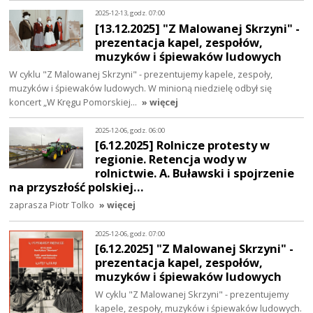
2025-12-13, godz. 07:00
[13.12.2025] "Z Malowanej Skrzyni" -
prezentacja kapel, zespołów,
muzyków i śpiewaków ludowych
W cyklu "Z Malowanej Skrzyni" - prezentujemy kapele, zespoły,
muzyków i śpiewaków ludowych. W minioną niedzielę odbył się
koncert „W Kręgu Pomorskiej…
» więcej
2025-12-06, godz. 06:00
[6.12.2025] Rolnicze protesty w
regionie. Retencja wody w
rolnictwie. A. Buławski i spojrzenie
na przyszłość polskiej…
zaprasza Piotr Tolko
» więcej
2025-12-06, godz. 07:00
[6.12.2025] "Z Malowanej Skrzyni" -
prezentacja kapel, zespołów,
muzyków i śpiewaków ludowych
W cyklu "Z Malowanej Skrzyni" - prezentujemy
kapele, zespoły, muzyków i śpiewaków ludowych.