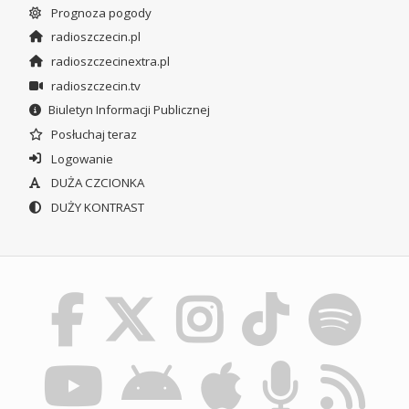
Prognoza pogody
radioszczecin.pl
radioszczecinextra.pl
radioszczecin.tv
Biuletyn Informacji Publicznej
Posłuchaj teraz
Logowanie
DUŻA CZCIONKA
DUŻY KONTRAST