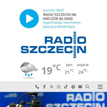
SŁUCHAJ TERAZ
RADIO SZCZECIN NA
WIECZÓR do 04:00
Agata Rokicka, Anna Kolmer,
Katarzyna Wolnik-Sayna
°C
jutro
pojutrze
19
°C
°C
21
24
Najlepiej po prostu do nas zadzwoń
Odwiedź nas na Facebook-u
Odwiedź nas na X
Odwiedź nas na Instagram-ie
Odwiedź nas na TikTok-u
Szukaj nas na Spotify
Wyślij do nas w
Szukaj