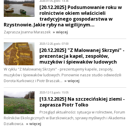
2026-01-05, godz. 14:38
[20.12.2025] Podsumowanie roku w
rolnictwie okiem właścicieli
tradycyjnego gospodarstwa w
Rzystnowie. Jakie ryby na wigilijnym…
Zaprasza Joanna Maraszek
» więcej
2025-12-20, godz. 07:00
[20.12.2025] "Z Malowanej Skrzyni" -
prezentacja kapel, zespołów,
muzyków i śpiewaków ludowych
W cyklu "Z Malowanej Skrzyni" - prezentujemy kapele, zespoły,
muzyków i śpiewaków ludowych. Ponownie nasze studio odwiedzili
Dorota Kurkowicz i Piotr Braszak…
» więcej
2025-12-13, godz. 15:05
[13.12.2025] Na szczecińskiej ziemi -
zaprasza Piotr Tolko
Przegląd aktualności: sytuacja w rolnictwie, Forum
Rolników Ekologicznych w Barzkowicach, sprawy myśliwych i Akademia
Działkowca.
» więcej