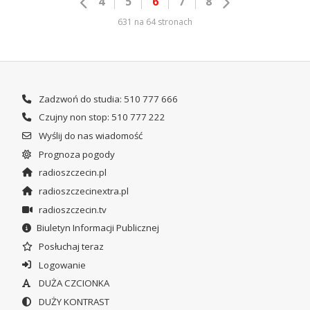
4
5
6
7
8
631 na 64 stronach
Zadzwoń do studia: 510 777 666
Czujny non stop: 510 777 222
Wyślij do nas wiadomość
Prognoza pogody
radioszczecin.pl
radioszczecinextra.pl
radioszczecin.tv
Biuletyn Informacji Publicznej
Posłuchaj teraz
Logowanie
DUŻA CZCIONKA
DUŻY KONTRAST