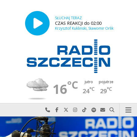
SŁUCHAJ TERAZ
CZAS REAKCJI do 02:00
Krzysztof Kukliński, Sławomir Orlik
°C
jutro
pojutrze
16
°C
°C
24
29
Najlepiej po prostu do nas zadzwoń
Odwiedź nas na Facebook-u
Odwiedź nas na X
Odwiedź nas na Instagram-ie
Odwiedź nas na TikTok-u
Szukaj nas na Spotify
Wyślij do nas w
Szukaj