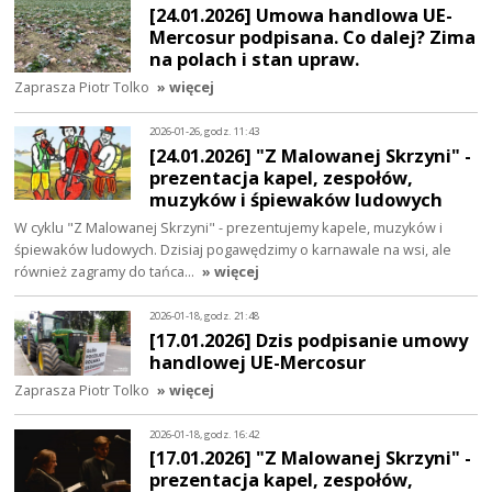
[24.01.2026] Umowa handlowa UE-
Mercosur podpisana. Co dalej? Zima
na polach i stan upraw.
Zaprasza Piotr Tolko
» więcej
2026-01-26, godz. 11:43
[24.01.2026] "Z Malowanej Skrzyni" -
prezentacja kapel, zespołów,
muzyków i śpiewaków ludowych
W cyklu "Z Malowanej Skrzyni" - prezentujemy kapele, muzyków i
śpiewaków ludowych. Dzisiaj pogawędzimy o karnawale na wsi, ale
również zagramy do tańca…
» więcej
2026-01-18, godz. 21:48
[17.01.2026] Dzis podpisanie umowy
handlowej UE-Mercosur
Zaprasza Piotr Tolko
» więcej
2026-01-18, godz. 16:42
[17.01.2026] "Z Malowanej Skrzyni" -
prezentacja kapel, zespołów,