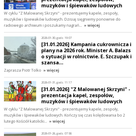
muzyków i śpiewaków ludowych
W cyklu "Z Malowanej Skrzyni" - prezentujemy kapele, zespoły,
muzyków i śpiewaków ludowych. Dzisiaj sięgniemy ponownie do
radiowego archiwum i poszukamy nagrań…
» więcej
2026-01-30, godz. 19:07
[31.01.2026] Kampania cukrownicza i
plany na 2026 rok. Minister A. Balazs
o sytuacji w rolnictwie. E. Szczupak i
szansa…
Zaprasza Piotr Tolko
» więcej
2026-01-31, godz. 11:17
[31.01.2026] "Z Malowanej Skrzyni" -
prezentacja kapel, zespołów,
muzyków i śpiewaków ludowych
W cyklu "Z Malowanej Skrzyni" - prezentujemy kapele, zespoły,
muzyków i śpiewaków ludowych. Kończy się czas kolędowania bo 2
lutego Kościół katolicki…
» więcej
2026-01-26, godz. 07:58