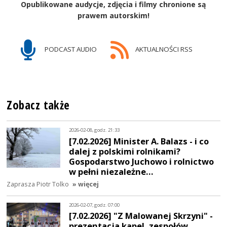
Opublikowane audycje, zdjęcia i filmy chronione są
prawem autorskim!
PODCAST AUDIO
AKTUALNOŚCI RSS
Zobacz także
2026-02-08, godz. 21:33
[7.02.2026] Minister A. Balazs - i co
dalej z polskimi rolnikami?
Gospodarstwo Juchowo i rolnictwo
w pełni niezależne…
Zaprasza Piotr Tolko
» więcej
2026-02-07, godz. 07:00
[7.02.2026] "Z Malowanej Skrzyni" -
prezentacja kapel, zespołów,