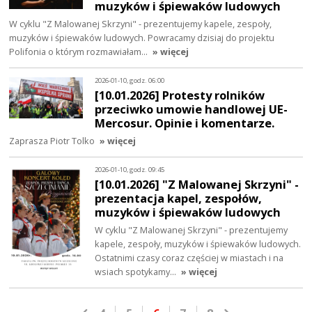
muzyków i śpiewaków ludowych
W cyklu "Z Malowanej Skrzyni" - prezentujemy kapele, zespoły,
muzyków i śpiewaków ludowych. Powracamy dzisiaj do projektu
Polifonia o którym rozmawiałam…
» więcej
2026-01-10, godz. 06:00
[10.01.2026] Protesty rolników
przeciwko umowie handlowej UE-
Mercosur. Opinie i komentarze.
Zaprasza Piotr Tolko
» więcej
2026-01-10, godz. 09:45
[10.01.2026] "Z Malowanej Skrzyni" -
prezentacja kapel, zespołów,
muzyków i śpiewaków ludowych
W cyklu "Z Malowanej Skrzyni" - prezentujemy
kapele, zespoły, muzyków i śpiewaków ludowych.
Ostatnimi czasy coraz częściej w miastach i na
wsiach spotykamy…
» więcej