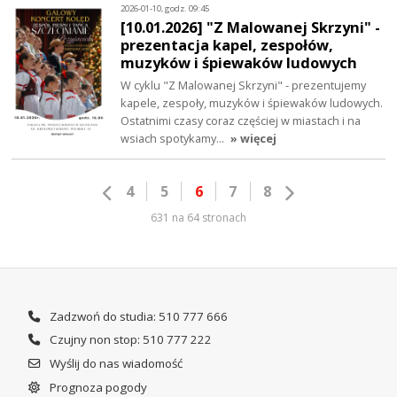
2026-01-10, godz. 09:45
[10.01.2026] "Z Malowanej Skrzyni" -
prezentacja kapel, zespołów,
muzyków i śpiewaków ludowych
W cyklu "Z Malowanej Skrzyni" - prezentujemy
kapele, zespoły, muzyków i śpiewaków ludowych.
Ostatnimi czasy coraz częściej w miastach i na
wsiach spotykamy…
» więcej
4
5
6
7
8
631 na 64 stronach
Zadzwoń do studia: 510 777 666
Czujny non stop: 510 777 222
Wyślij do nas wiadomość
Prognoza pogody