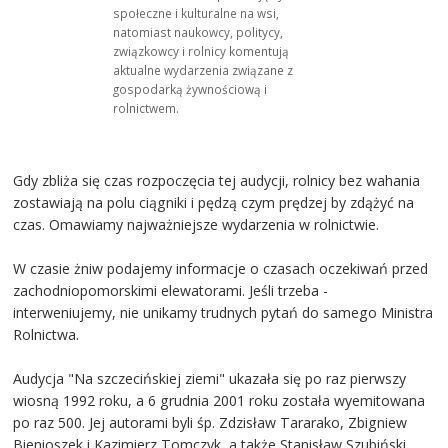
społeczne i kulturalne na wsi,
natomiast naukowcy, politycy,
związkowcy i rolnicy komentują
aktualne wydarzenia związane z
gospodarką żywnościową i
rolnictwem.
Gdy zbliża się czas rozpoczęcia tej audycji, rolnicy bez wahania
zostawiają na polu ciągniki i pędzą czym prędzej by zdążyć na
czas. Omawiamy najważniejsze wydarzenia w rolnictwie.
W czasie żniw podajemy informacje o czasach oczekiwań przed
zachodniopomorskimi elewatorami. Jeśli trzeba -
interweniujemy, nie unikamy trudnych pytań do samego Ministra
Rolnictwa.
Audycja "Na szczecińskiej ziemi" ukazała się po raz pierwszy
wiosną 1992 roku, a 6 grudnia 2001 roku została wyemitowana
po raz 500. Jej autorami byli śp. Zdzisław Tararako, Zbigniew
Bienioszek i Kazimierz Tomczyk, a także Stanisław Szubiński,