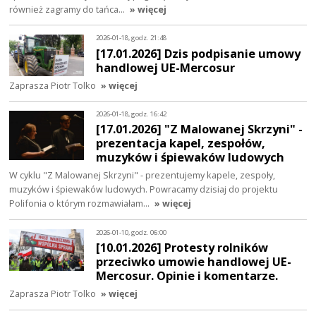
również zagramy do tańca…
» więcej
2026-01-18, godz. 21:48
[17.01.2026] Dzis podpisanie umowy
handlowej UE-Mercosur
Zaprasza Piotr Tolko
» więcej
2026-01-18, godz. 16:42
[17.01.2026] "Z Malowanej Skrzyni" -
prezentacja kapel, zespołów,
muzyków i śpiewaków ludowych
W cyklu "Z Malowanej Skrzyni" - prezentujemy kapele, zespoły,
muzyków i śpiewaków ludowych. Powracamy dzisiaj do projektu
Polifonia o którym rozmawiałam…
» więcej
2026-01-10, godz. 06:00
[10.01.2026] Protesty rolników
przeciwko umowie handlowej UE-
Mercosur. Opinie i komentarze.
Zaprasza Piotr Tolko
» więcej