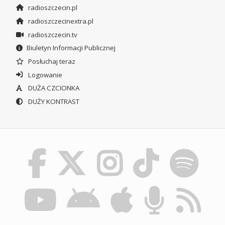
radioszczecin.pl
radioszczecinextra.pl
radioszczecin.tv
Biuletyn Informacji Publicznej
Posłuchaj teraz
Logowanie
DUŻA CZCIONKA
DUŻY KONTRAST