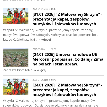
2026-01-31, godz. 11:17
[31.01.2026] "Z Malowanej Skrzyni" -
prezentacja kapel, zespołów,
muzyków i śpiewaków ludowych
W cyklu "Z Malowanej Skrzyni" - prezentujemy kapele, zespoły,
muzyków i śpiewaków ludowych. Kończy się czas kolędowania bo 2
lutego Kościół katolicki…
» więcej
2026-01-26, godz. 07:58
[24.01.2026] Umowa handlowa UE-
Mercosur podpisana. Co dalej? Zima
na polach i stan upraw.
Zaprasza Piotr Tolko
» więcej
2026-01-26, godz. 11:43
[24.01.2026] "Z Malowanej Skrzyni" -
prezentacja kapel, zespołów,
muzyków i śpiewaków ludowych
W cyklu "Z Malowanej Skrzyni" - prezentujemy kapele, muzyków i
śpiewaków ludowych. Dzisiaj pogawędzimy o karnawale na wsi, ale