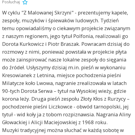
Posłuchaj
W cyklu "Z Malowanej Skrzyni" - prezentujemy kapele,
zespoły, muzyków i śpiewaków ludowych. Tydzień
temu opowiadaliśmy o ciekawym projekcie związanym
z naszym regionem, jego tytuł Polfonia, realizowali go
Dorota Kurkowicz i Piotr Braszak. Powracam dzisiaj do
rozmowy z nimi, ponieważ powstała w projekcie płyta
może zainspirować nasze lokalne zespoły do sięgania
do źródeł. Usłyszymy dzisiaj m.in. pieśń w wykonaniu
Kresowianek z Letnina, miejsce pochodzenia pieśni
Milatycze koło Lwowa, nagranie zrealizowała w latach
90-tych Dorota Serwa – tytuł na Wysokiej wieży, gdzie
korona leży. Druga pieśń zespołu Złoty Kłos z Rurzycy –
pochodzenie pieśni Liczkowce - obwód tarnopolski, jej
tytuł - wid koły ja z tobom rozpiznawsia. Nagrania Aliny
Głowackiej i Alicji Maciejowskiej z 1968 roku.
Muzyki tradycyjnej można słuchać w każdą sobotę w