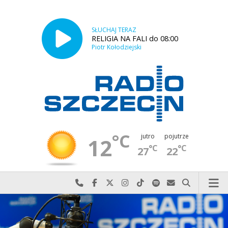
SŁUCHAJ TERAZ
RELIGIA NA FALI do 08:00
Piotr Kołodziejski
°C
jutro
pojutrze
12
°C
°C
27
22
Najlepiej po prostu do nas zadzwoń
Odwiedź nas na Facebook-u
Odwiedź nas na X
Odwiedź nas na Instagram-ie
Odwiedź nas na TikTok-u
Szukaj nas na Spotify
Wyślij do nas w
Szukaj