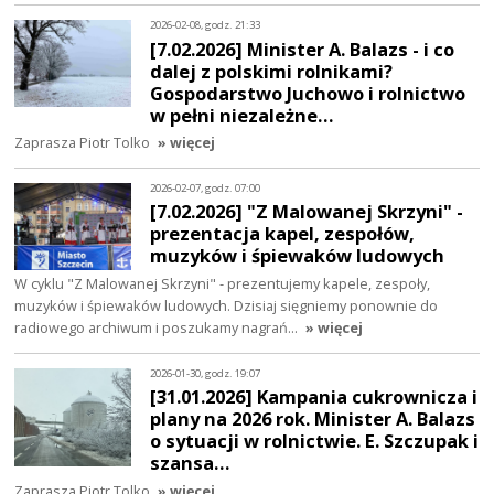
2026-02-08, godz. 21:33
[7.02.2026] Minister A. Balazs - i co
dalej z polskimi rolnikami?
Gospodarstwo Juchowo i rolnictwo
w pełni niezależne…
Zaprasza Piotr Tolko
» więcej
2026-02-07, godz. 07:00
[7.02.2026] "Z Malowanej Skrzyni" -
prezentacja kapel, zespołów,
muzyków i śpiewaków ludowych
W cyklu "Z Malowanej Skrzyni" - prezentujemy kapele, zespoły,
muzyków i śpiewaków ludowych. Dzisiaj sięgniemy ponownie do
radiowego archiwum i poszukamy nagrań…
» więcej
2026-01-30, godz. 19:07
[31.01.2026] Kampania cukrownicza i
plany na 2026 rok. Minister A. Balazs
o sytuacji w rolnictwie. E. Szczupak i
szansa…
Zaprasza Piotr Tolko
» więcej