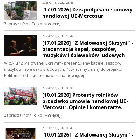
2026-01-18, godz. 21:48
[17.01.2026] Dzis podpisanie umowy
handlowej UE-Mercosur
Zaprasza Piotr Tolko
» więcej
2026-01-18, godz. 16:42
[17.01.2026] "Z Malowanej Skrzyni" -
prezentacja kapel, zespołów,
muzyków i śpiewaków ludowych
W cyklu "Z Malowanej Skrzyni" - prezentujemy kapele, zespoły,
muzyków i śpiewaków ludowych. Powracamy dzisiaj do projektu
Polifonia o którym rozmawiałam…
» więcej
2026-01-10, godz. 06:00
[10.01.2026] Protesty rolników
przeciwko umowie handlowej UE-
Mercosur. Opinie i komentarze.
Zaprasza Piotr Tolko
» więcej
2026-01-10, godz. 09:45
[10.01.2026] "Z Malowanej Skrzyni" -