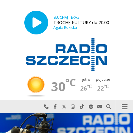
SŁUCHAJ TERAZ
TROCHĘ KULTURY do 20:00
Agata Rokicka
°C
jutro
pojutrze
30
°C
°C
26
22
Najlepiej po prostu do nas zadzwoń
Odwiedź nas na Facebook-u
Odwiedź nas na X
Odwiedź nas na Instagram-ie
Odwiedź nas na TikTok-u
Szukaj nas na Spotify
Wyślij do nas w
Szukaj