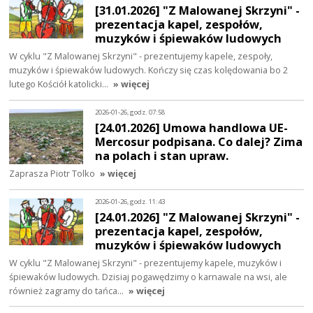
[31.01.2026] "Z Malowanej Skrzyni" -
prezentacja kapel, zespołów,
muzyków i śpiewaków ludowych
W cyklu "Z Malowanej Skrzyni" - prezentujemy kapele, zespoły,
muzyków i śpiewaków ludowych. Kończy się czas kolędowania bo 2
lutego Kościół katolicki…
» więcej
2026-01-26, godz. 07:58
[24.01.2026] Umowa handlowa UE-
Mercosur podpisana. Co dalej? Zima
na polach i stan upraw.
Zaprasza Piotr Tolko
» więcej
2026-01-26, godz. 11:43
[24.01.2026] "Z Malowanej Skrzyni" -
prezentacja kapel, zespołów,
muzyków i śpiewaków ludowych
W cyklu "Z Malowanej Skrzyni" - prezentujemy kapele, muzyków i
śpiewaków ludowych. Dzisiaj pogawędzimy o karnawale na wsi, ale
również zagramy do tańca…
» więcej