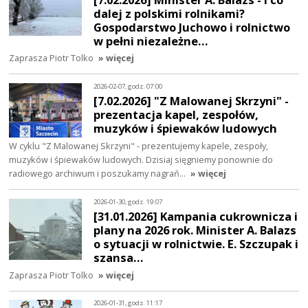
dalej z polskimi rolnikami?
Gospodarstwo Juchowo i rolnictwo
w pełni niezależne…
Zaprasza Piotr Tolko
» więcej
2026-02-07, godz. 07:00
[7.02.2026] "Z Malowanej Skrzyni" -
prezentacja kapel, zespołów,
muzyków i śpiewaków ludowych
W cyklu "Z Malowanej Skrzyni" - prezentujemy kapele, zespoły,
muzyków i śpiewaków ludowych. Dzisiaj sięgniemy ponownie do
radiowego archiwum i poszukamy nagrań…
» więcej
2026-01-30, godz. 19:07
[31.01.2026] Kampania cukrownicza i
plany na 2026 rok. Minister A. Balazs
o sytuacji w rolnictwie. E. Szczupak i
szansa…
Zaprasza Piotr Tolko
» więcej
2026-01-31, godz. 11:17