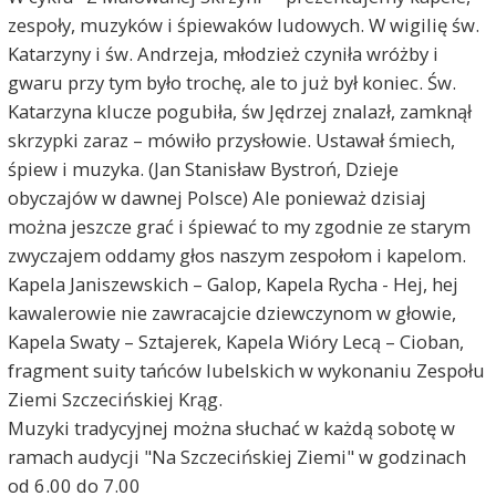
zespoły, muzyków i śpiewaków ludowych. W wigilię św.
Katarzyny i św. Andrzeja, młodzież czyniła wróżby i
gwaru przy tym było trochę, ale to już był koniec. Św.
Katarzyna klucze pogubiła, św Jędrzej znalazł, zamknął
skrzypki zaraz – mówiło przysłowie. Ustawał śmiech,
śpiew i muzyka. (Jan Stanisław Bystroń, Dzieje
obyczajów w dawnej Polsce) Ale ponieważ dzisiaj
można jeszcze grać i śpiewać to my zgodnie ze starym
zwyczajem oddamy głos naszym zespołom i kapelom.
Kapela Janiszewskich – Galop, Kapela Rycha - Hej, hej
kawalerowie nie zawracajcie dziewczynom w głowie,
Kapela Swaty – Sztajerek, Kapela Wióry Lecą – Cioban,
fragment suity tańców lubelskich w wykonaniu Zespołu
Ziemi Szczecińskiej Krąg.
Muzyki tradycyjnej można słuchać w każdą sobotę w
ramach audycji "Na Szczecińskiej Ziemi" w godzinach
od 6.00 do 7.00