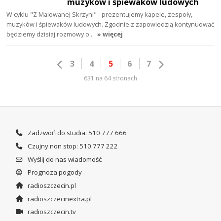
muzyków i śpiewaków ludowych
W cyklu "Z Malowanej Skrzyni" - prezentujemy kapele, zespoły,
muzyków i śpiewaków ludowych. Zgodnie z zapowiedzią kontynuować
będziemy dzisiaj rozmowy o…
» więcej
3
4
5
6
7
631 na 64 stronach
Zadzwoń do studia: 510 777 666
Czujny non stop: 510 777 222
Wyślij do nas wiadomość
Prognoza pogody
radioszczecin.pl
radioszczecinextra.pl
radioszczecin.tv