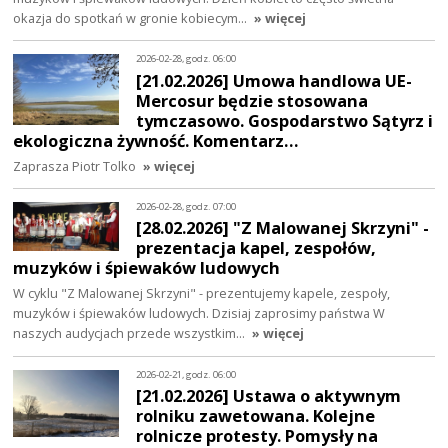
okazja do spotkań w gronie kobiecym…
» więcej
2026-02-28, godz. 06:00
[21.02.2026] Umowa handlowa UE-
Mercosur będzie stosowana
tymczasowo. Gospodarstwo Sątyrz i
ekologiczna żywność. Komentarz…
Zaprasza Piotr Tolko
» więcej
2026-02-28, godz. 07:00
[28.02.2026] "Z Malowanej Skrzyni" -
prezentacja kapel, zespołów,
muzyków i śpiewaków ludowych
W cyklu "Z Malowanej Skrzyni" - prezentujemy kapele, zespoły,
muzyków i śpiewaków ludowych. Dzisiaj zaprosimy państwa W
naszych audycjach przede wszystkim…
» więcej
2026-02-21, godz. 06:00
[21.02.2026] Ustawa o aktywnym
rolniku zawetowana. Kolejne
rolnicze protesty. Pomysły na