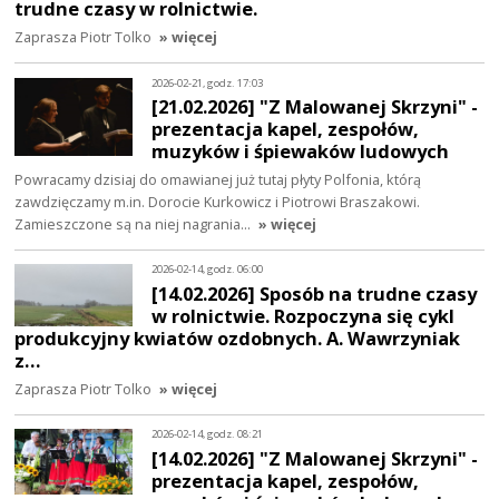
trudne czasy w rolnictwie.
Zaprasza Piotr Tolko
» więcej
2026-02-21, godz. 17:03
[21.02.2026] "Z Malowanej Skrzyni" -
prezentacja kapel, zespołów,
muzyków i śpiewaków ludowych
Powracamy dzisiaj do omawianej już tutaj płyty Polfonia, którą
zawdzięczamy m.in. Dorocie Kurkowicz i Piotrowi Braszakowi.
Zamieszczone są na niej nagrania…
» więcej
2026-02-14, godz. 06:00
[14.02.2026] Sposób na trudne czasy
w rolnictwie. Rozpoczyna się cykl
produkcyjny kwiatów ozdobnych. A. Wawrzyniak
z…
Zaprasza Piotr Tolko
» więcej
2026-02-14, godz. 08:21
[14.02.2026] "Z Malowanej Skrzyni" -
prezentacja kapel, zespołów,