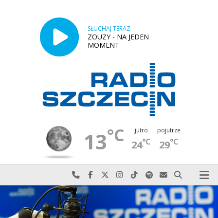
SŁUCHAJ TERAZ
ZOUZY - NA JEDEN
MOMENT
°C
jutro
pojutrze
13
°C
°C
24
29
Najlepiej po prostu do nas zadzwoń
Odwiedź nas na Facebook-u
Odwiedź nas na X
Odwiedź nas na Instagram-ie
Odwiedź nas na TikTok-u
Szukaj nas na Spotify
Wyślij do nas w
Szukaj