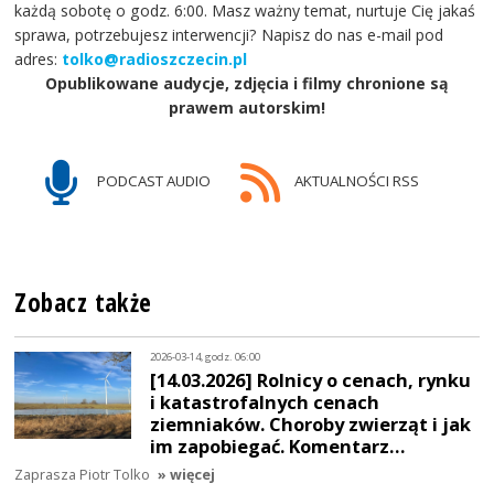
każdą sobotę o godz. 6:00. Masz ważny temat, nurtuje Cię jakaś
sprawa, potrzebujesz interwencji? Napisz do nas e-mail pod
adres:
tolko@radioszczecin.pl
Opublikowane audycje, zdjęcia i filmy chronione są
prawem autorskim!
PODCAST AUDIO
AKTUALNOŚCI RSS
Zobacz także
2026-03-14, godz. 06:00
[14.03.2026] Rolnicy o cenach, rynku
i katastrofalnych cenach
ziemniaków. Choroby zwierząt i jak
im zapobiegać. Komentarz…
Zaprasza Piotr Tolko
» więcej