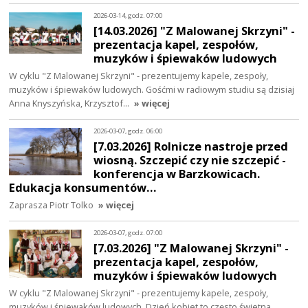
2026-03-14, godz. 07:00
[14.03.2026] "Z Malowanej Skrzyni" -
prezentacja kapel, zespołów,
muzyków i śpiewaków ludowych
W cyklu "Z Malowanej Skrzyni" - prezentujemy kapele, zespoły,
muzyków i śpiewaków ludowych. Gośćmi w radiowym studiu są dzisiaj
Anna Knyszyńska, Krzysztof…
» więcej
2026-03-07, godz. 06:00
[7.03.2026] Rolnicze nastroje przed
wiosną. Szczepić czy nie szczepić -
konferencja w Barzkowicach.
Edukacja konsumentów…
Zaprasza Piotr Tolko
» więcej
2026-03-07, godz. 07:00
[7.03.2026] "Z Malowanej Skrzyni" -
prezentacja kapel, zespołów,
muzyków i śpiewaków ludowych
W cyklu "Z Malowanej Skrzyni" - prezentujemy kapele, zespoły,
muzyków i śpiewaków ludowych. Dzień kobiet to często świetna