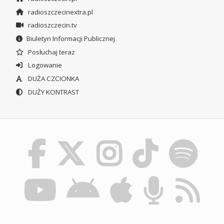
radioszczecinextra.pl
radioszczecin.tv
Biuletyn Informacji Publicznej
Posłuchaj teraz
Logowanie
DUŻA CZCIONKA
DUŻY KONTRAST