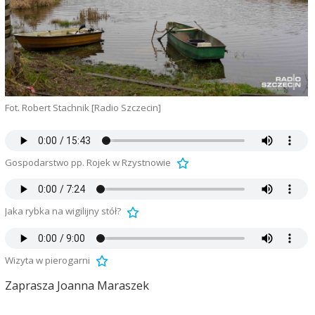
Fot. Robert Stachnik [Radio Szczecin]
Gospodarstwo pp. Rojek w Rzystnowie
Jaka rybka na wigilijny stół?
Wizyta w pierogarni
Zaprasza Joanna Maraszek