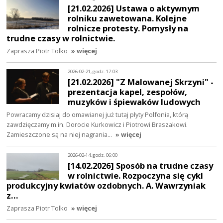
[21.02.2026] Ustawa o aktywnym
rolniku zawetowana. Kolejne
rolnicze protesty. Pomysły na
trudne czasy w rolnictwie.
Zaprasza Piotr Tolko
» więcej
2026-02-21, godz. 17:03
[21.02.2026] "Z Malowanej Skrzyni" -
prezentacja kapel, zespołów,
muzyków i śpiewaków ludowych
Powracamy dzisiaj do omawianej już tutaj płyty Polfonia, którą
zawdzięczamy m.in. Dorocie Kurkowicz i Piotrowi Braszakowi.
Zamieszczone są na niej nagrania…
» więcej
2026-02-14, godz. 06:00
[14.02.2026] Sposób na trudne czasy
w rolnictwie. Rozpoczyna się cykl
produkcyjny kwiatów ozdobnych. A. Wawrzyniak
z…
Zaprasza Piotr Tolko
» więcej