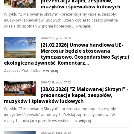
prezentacja kapel, zespołów,
muzyków i śpiewaków ludowych
W cyklu "Z Malowanej Skrzyni" - prezentujemy kapele, zespoły,
muzyków i śpiewaków ludowych. Dzień kobiet to często świetna
okazja do spotkań w gronie kobiecym…
» więcej
2026-02-28, godz. 06:00
[21.02.2026] Umowa handlowa UE-
Mercosur będzie stosowana
tymczasowo. Gospodarstwo Sątyrz i
ekologiczna żywność. Komentarz…
Zaprasza Piotr Tolko
» więcej
2026-02-28, godz. 07:00
[28.02.2026] "Z Malowanej Skrzyni" -
prezentacja kapel, zespołów,
muzyków i śpiewaków ludowych
W cyklu "Z Malowanej Skrzyni" - prezentujemy kapele, zespoły,
muzyków i śpiewaków ludowych. Dzisiaj zaprosimy państwa W
naszych audycjach przede wszystkim…
» więcej
2026-02-21, godz. 06:00