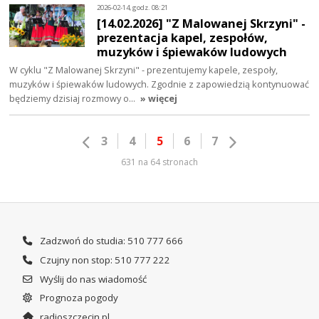
2026-02-14, godz. 08:21
[14.02.2026] "Z Malowanej Skrzyni" -
prezentacja kapel, zespołów,
muzyków i śpiewaków ludowych
W cyklu "Z Malowanej Skrzyni" - prezentujemy kapele, zespoły,
muzyków i śpiewaków ludowych. Zgodnie z zapowiedzią kontynuować
będziemy dzisiaj rozmowy o…
» więcej
3
4
5
6
7
631 na 64 stronach
Zadzwoń do studia: 510 777 666
Czujny non stop: 510 777 222
Wyślij do nas wiadomość
Prognoza pogody
radioszczecin.pl