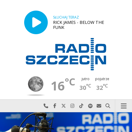
SŁUCHAJ TERAZ
RICK JAMES - BELOW THE
FUNK
°C
jutro
pojutrze
16
°C
°C
30
32
Najlepiej po prostu do nas zadzwoń
Odwiedź nas na Facebook-u
Odwiedź nas na X
Odwiedź nas na Instagram-ie
Odwiedź nas na TikTok-u
Szukaj nas na Spotify
Wyślij do nas w
Szukaj