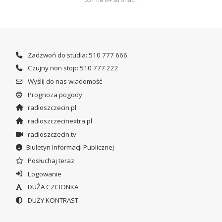
Zadzwoń do studia: 510 777 666
Czujny non stop: 510 777 222
Wyślij do nas wiadomość
Prognoza pogody
radioszczecin.pl
radioszczecinextra.pl
radioszczecin.tv
Biuletyn Informacji Publicznej
Posłuchaj teraz
Logowanie
DUŻA CZCIONKA
DUŻY KONTRAST