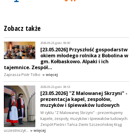
Zobacz także
2026-05-23, godz. 06:00
[23.05.2026] Przyszłość gospodarstw
okiem młodego rolnika z Bobolina w
gm. Kołbaskowo. Alpaki i ich
tajemnice. Zespół…
Zaprasza Piotr Tolko
» więcej
2026-05-23, godz. 08:53
[23.05.2026] "Z Malowanej Skrzyni" -
prezentacja kapel, zespołów,
muzyków i śpiewaków ludowych
W cyklu "Z Malowanej Skrzyni" - prezentujemy
kapele, zespoły, muzyków i śpiewaków ludowych.
Zespół Pieśni i Tańca Ziemi Szczecińskiej Krąg
uczestniczył…
» więcej