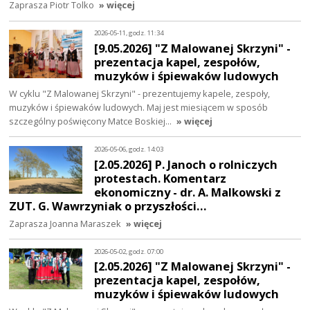
Zaprasza Piotr Tolko
» więcej
2026-05-11, godz. 11:34
[9.05.2026] "Z Malowanej Skrzyni" -
prezentacja kapel, zespołów,
muzyków i śpiewaków ludowych
W cyklu "Z Malowanej Skrzyni" - prezentujemy kapele, zespoły,
muzyków i śpiewaków ludowych. Maj jest miesiącem w sposób
szczególny poświęcony Matce Boskiej…
» więcej
2026-05-06, godz. 14:03
[2.05.2026] P. Janoch o rolniczych
protestach. Komentarz
ekonomiczny - dr. A. Malkowski z
ZUT. G. Wawrzyniak o przyszłości…
Zaprasza Joanna Maraszek
» więcej
2026-05-02, godz. 07:00
[2.05.2026] "Z Malowanej Skrzyni" -
prezentacja kapel, zespołów,
muzyków i śpiewaków ludowych