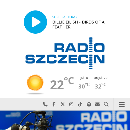
SŁUCHAJ TERAZ
BILLIE EILISH - BIRDS OF A
FEATHER
°C
jutro
pojutrze
22
°C
°C
30
32
Najlepiej po prostu do nas zadzwoń
Odwiedź nas na Facebook-u
Odwiedź nas na X
Odwiedź nas na Instagram-ie
Odwiedź nas na TikTok-u
Szukaj nas na Spotify
Wyślij do nas w
Szukaj