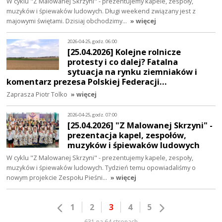
W cyklu "Z Malowanej Skrzyni" - prezentujemy kapele, zespoły,
muzyków i śpiewaków ludowych. Długi weekend związany jest z
majowymi świętami. Dzisiaj obchodzimy…
» więcej
2026-04-25, godz. 06:00
[25.04.2026] Kolejne rolnicze
protesty i co dalej? Fatalna
sytuacja na rynku ziemniaków i
komentarz prezesa Polskiej Federacji…
Zaprasza Piotr Tolko
» więcej
2026-04-25, godz. 07:00
[25.04.2026] "Z Malowanej Skrzyni" -
prezentacja kapel, zespołów,
muzyków i śpiewaków ludowych
W cyklu "Z Malowanej Skrzyni" - prezentujemy kapele, zespoły,
muzyków i śpiewaków ludowych. Tydzień temu opowiadaliśmy o
nowym projekcie Zespołu Pieśni…
» więcej
1
2
3
4
5
631 na 64 stronach