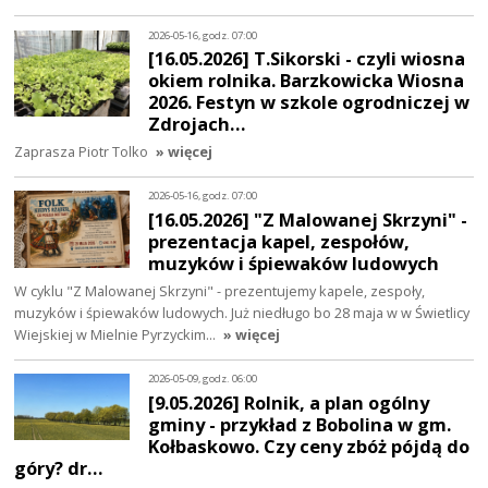
2026-05-16, godz. 07:00
[16.05.2026] T.Sikorski - czyli wiosna
okiem rolnika. Barzkowicka Wiosna
2026. Festyn w szkole ogrodniczej w
Zdrojach…
Zaprasza Piotr Tolko
» więcej
2026-05-16, godz. 07:00
[16.05.2026] "Z Malowanej Skrzyni" -
prezentacja kapel, zespołów,
muzyków i śpiewaków ludowych
W cyklu "Z Malowanej Skrzyni" - prezentujemy kapele, zespoły,
muzyków i śpiewaków ludowych. Już niedługo bo 28 maja w w Świetlicy
Wiejskiej w Mielnie Pyrzyckim…
» więcej
2026-05-09, godz. 06:00
[9.05.2026] Rolnik, a plan ogólny
gminy - przykład z Bobolina w gm.
Kołbaskowo. Czy ceny zbóż pójdą do
góry? dr…