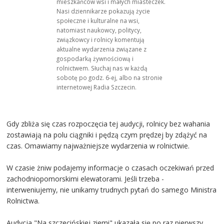
mieszkańców wsi i małych miasteczek.
Nasi dziennikarze pokazują życie
społeczne i kulturalne na wsi,
natomiast naukowcy, politycy,
związkowcy i rolnicy komentują
aktualne wydarzenia związane z
gospodarką żywnościową i
rolnictwem. Słuchaj nas w każdą
sobotę po godz. 6-ej, albo na stronie
internetowej Radia Szczecin.
Gdy zbliża się czas rozpoczęcia tej audycji, rolnicy bez wahania
zostawiają na polu ciągniki i pędzą czym prędzej by zdążyć na
czas. Omawiamy najważniejsze wydarzenia w rolnictwie.
W czasie żniw podajemy informacje o czasach oczekiwań przed
zachodniopomorskimi elewatorami. Jeśli trzeba -
interweniujemy, nie unikamy trudnych pytań do samego Ministra
Rolnictwa.
Audycja "Na szczecińskiej ziemi" ukazała się po raz pierwszy