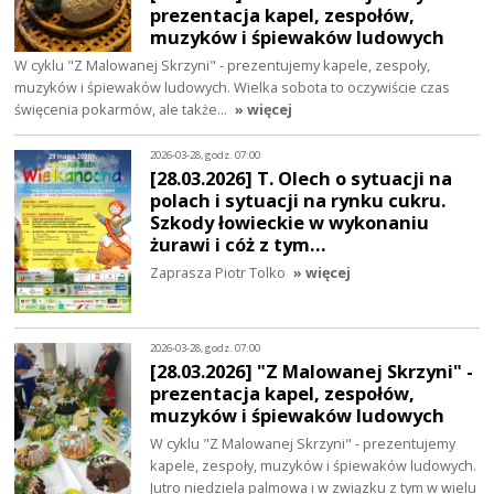
prezentacja kapel, zespołów,
muzyków i śpiewaków ludowych
W cyklu "Z Malowanej Skrzyni" - prezentujemy kapele, zespoły,
muzyków i śpiewaków ludowych. Wielka sobota to oczywiście czas
święcenia pokarmów, ale także…
» więcej
2026-03-28, godz. 07:00
[28.03.2026] T. Olech o sytuacji na
polach i sytuacji na rynku cukru.
Szkody łowieckie w wykonaniu
żurawi i cóż z tym…
Zaprasza Piotr Tolko
» więcej
2026-03-28, godz. 07:00
[28.03.2026] "Z Malowanej Skrzyni" -
prezentacja kapel, zespołów,
muzyków i śpiewaków ludowych
W cyklu "Z Malowanej Skrzyni" - prezentujemy
kapele, zespoły, muzyków i śpiewaków ludowych.
Jutro niedziela palmowa i w związku z tym w wielu