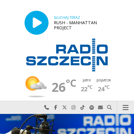
SŁUCHAJ TERAZ
RUSH - MANHATTAN
PROJECT
°C
jutro
pojutrze
26
°C
°C
22
24
Najlepiej po prostu do nas zadzwoń
Odwiedź nas na Facebook-u
Odwiedź nas na X
Odwiedź nas na Instagram-ie
Odwiedź nas na TikTok-u
Szukaj nas na Spotify
Wyślij do nas w
Szukaj