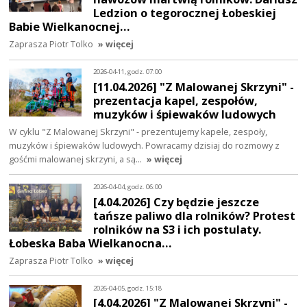
Ledzion o tegorocznej Łobeskiej
Babie Wielkanocnej…
Zaprasza Piotr Tolko
» więcej
2026-04-11, godz. 07:00
[11.04.2026] "Z Malowanej Skrzyni" -
prezentacja kapel, zespołów,
muzyków i śpiewaków ludowych
W cyklu "Z Malowanej Skrzyni" - prezentujemy kapele, zespoły,
muzyków i śpiewaków ludowych. Powracamy dzisiaj do rozmowy z
gośćmi malowanej skrzyni, a są…
» więcej
2026-04-04, godz. 06:00
[4.04.2026] Czy będzie jeszcze
tańsze paliwo dla rolników? Protest
rolników na S3 i ich postulaty.
Łobeska Baba Wielkanocna…
Zaprasza Piotr Tolko
» więcej
2026-04-05, godz. 15:18
[4.04.2026] "Z Malowanej Skrzyni" -