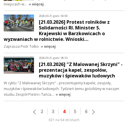
miejscach w…
» więcej
2026-03-21, godz. 06:00
[21.03.2026] Protest rolników z
Solidarności RI. Minister S.
Krajewski w Barzkowicach o
wyzwaniach w rolnictwie. Wnioski…
Zaprasza Piotr Tolko
» więcej
2026-03-21, godz. 08:53
[21.03.2026] "Z Malowanej Skrzyni" -
prezentacja kapel, zespołów,
muzyków i śpiewaków ludowych
W cyklu "Z Malowanej Skrzyni" - prezentujemy kapele, zespoły,
muzyków i śpiewaków ludowych. Tydzień temu gościliśmy w naszym
studiu Zespół Pieśni i Tańca…
» więcej
2
3
4
5
6
631 na 64 stronach