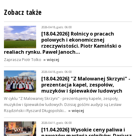
Zobacz także
2026-04-18, godz. 06:00
[18.04.2026] Rolnicy o pracach
polowych i ekonomicznej
rzeczywistości. Piotr Kamiński o
realiach rynku. Paweł Janoch…
Zaprasza Piotr Tolko
» więcej
2026-04-18, godz. 06:00
[18.04.2026] "Z Malowanej Skrzyni" -
prezentacja kapel, zespołów,
muzyków i śpiewaków ludowych
W cyklu "Z Malowanej Skrzyni" - prezentujemy kapele, zespoły,
muzyków i śpiewaków ludowych. Dzisiaj gośćmi audycji są Lesław
Rządziński i Ryszard Długopolski…
» więcej
2026-04-11, godz. 06:00
[11.04.2026] Wysokie ceny paliwa i
nawozów martwią rolników. Dariusz