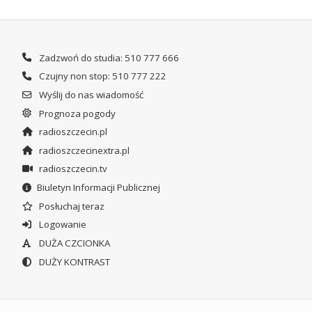
Zadzwoń do studia: 510 777 666
Czujny non stop: 510 777 222
Wyślij do nas wiadomość
Prognoza pogody
radioszczecin.pl
radioszczecinextra.pl
radioszczecin.tv
Biuletyn Informacji Publicznej
Posłuchaj teraz
Logowanie
DUŻA CZCIONKA
DUŻY KONTRAST