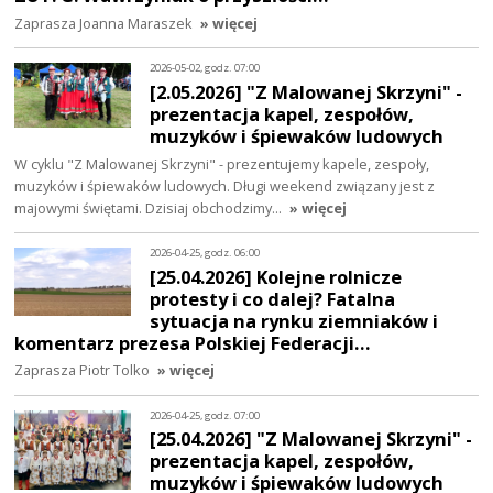
Zaprasza Joanna Maraszek
» więcej
2026-05-02, godz. 07:00
[2.05.2026] "Z Malowanej Skrzyni" -
prezentacja kapel, zespołów,
muzyków i śpiewaków ludowych
W cyklu "Z Malowanej Skrzyni" - prezentujemy kapele, zespoły,
muzyków i śpiewaków ludowych. Długi weekend związany jest z
majowymi świętami. Dzisiaj obchodzimy…
» więcej
2026-04-25, godz. 06:00
[25.04.2026] Kolejne rolnicze
protesty i co dalej? Fatalna
sytuacja na rynku ziemniaków i
komentarz prezesa Polskiej Federacji…
Zaprasza Piotr Tolko
» więcej
2026-04-25, godz. 07:00
[25.04.2026] "Z Malowanej Skrzyni" -
prezentacja kapel, zespołów,
muzyków i śpiewaków ludowych