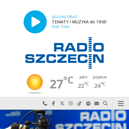
SŁUCHAJ TERAZ
TEMATY I MUZYKA do 19:00
Piotr Tolko
°C
jutro
pojutrze
27
°C
°C
22
24
Najlepiej po prostu do nas zadzwoń
Odwiedź nas na Facebook-u
Odwiedź nas na X
Odwiedź nas na Instagram-ie
Odwiedź nas na TikTok-u
Szukaj nas na Spotify
Wyślij do nas w
Szukaj