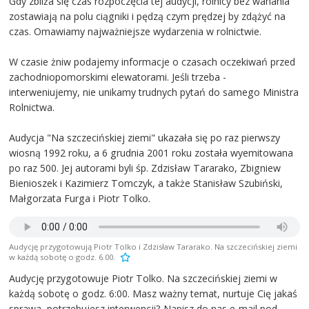
Gdy zbliża się czas rozpoczęcia tej audycji, rolnicy bez wahania
zostawiają na polu ciągniki i pędzą czym prędzej by zdążyć na
czas. Omawiamy najważniejsze wydarzenia w rolnictwie.
W czasie żniw podajemy informacje o czasach oczekiwań przed
zachodniopomorskimi elewatorami. Jeśli trzeba -
interweniujemy, nie unikamy trudnych pytań do samego Ministra
Rolnictwa.
Audycja "Na szczecińskiej ziemi" ukazała się po raz pierwszy
wiosną 1992 roku, a 6 grudnia 2001 roku została wyemitowana
po raz 500. Jej autorami byli śp. Zdzisław Tararako, Zbigniew
Bienioszek i Kazimierz Tomczyk, a także Stanisław Szubiński,
Małgorzata Furga i Piotr Tolko.
Audycję przygotowują Piotr Tolko i Zdzisław Tararako. Na szczecińskiej ziemi
w każdą sobotę o godz. 6.00.
Audycję przygotowuje Piotr Tolko. Na szczecińskiej ziemi w
każdą sobotę o godz. 6:00. Masz ważny temat, nurtuje Cię jakaś
sprawa, potrzebujesz interwencji? Napisz do nas e-mail pod