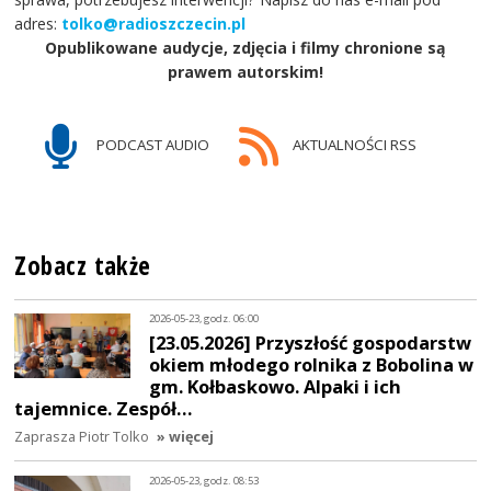
adres:
tolko@radioszczecin.pl
Opublikowane audycje, zdjęcia i filmy chronione są
prawem autorskim!
PODCAST AUDIO
AKTUALNOŚCI RSS
Zobacz także
2026-05-23, godz. 06:00
[23.05.2026] Przyszłość gospodarstw
okiem młodego rolnika z Bobolina w
gm. Kołbaskowo. Alpaki i ich
tajemnice. Zespół…
Zaprasza Piotr Tolko
» więcej
2026-05-23, godz. 08:53