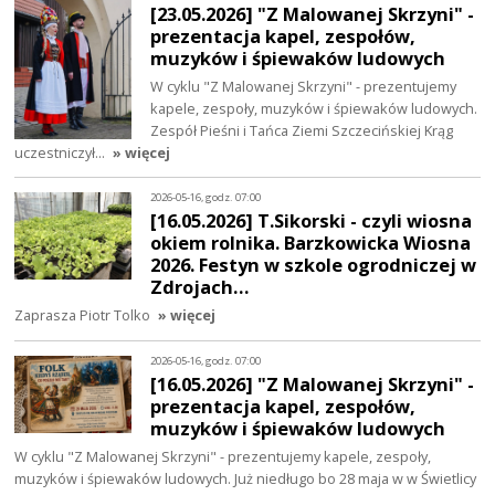
[23.05.2026] "Z Malowanej Skrzyni" -
prezentacja kapel, zespołów,
muzyków i śpiewaków ludowych
W cyklu "Z Malowanej Skrzyni" - prezentujemy
kapele, zespoły, muzyków i śpiewaków ludowych.
Zespół Pieśni i Tańca Ziemi Szczecińskiej Krąg
uczestniczył…
» więcej
2026-05-16, godz. 07:00
[16.05.2026] T.Sikorski - czyli wiosna
okiem rolnika. Barzkowicka Wiosna
2026. Festyn w szkole ogrodniczej w
Zdrojach…
Zaprasza Piotr Tolko
» więcej
2026-05-16, godz. 07:00
[16.05.2026] "Z Malowanej Skrzyni" -
prezentacja kapel, zespołów,
muzyków i śpiewaków ludowych
W cyklu "Z Malowanej Skrzyni" - prezentujemy kapele, zespoły,
muzyków i śpiewaków ludowych. Już niedługo bo 28 maja w w Świetlicy