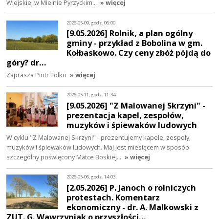
Wiejskiej w Mielnie Pyrzyckim…
» więcej
2026-05-09, godz. 06:00
[9.05.2026] Rolnik, a plan ogólny
gminy - przykład z Bobolina w gm.
Kołbaskowo. Czy ceny zbóż pójdą do
góry? dr…
Zaprasza Piotr Tolko
» więcej
2026-05-11, godz. 11:34
[9.05.2026] "Z Malowanej Skrzyni" -
prezentacja kapel, zespołów,
muzyków i śpiewaków ludowych
W cyklu "Z Malowanej Skrzyni" - prezentujemy kapele, zespoły,
muzyków i śpiewaków ludowych. Maj jest miesiącem w sposób
szczególny poświęcony Matce Boskiej…
» więcej
2026-05-06, godz. 14:03
[2.05.2026] P. Janoch o rolniczych
protestach. Komentarz
ekonomiczny - dr. A. Malkowski z
ZUT. G. Wawrzyniak o przyszłości…